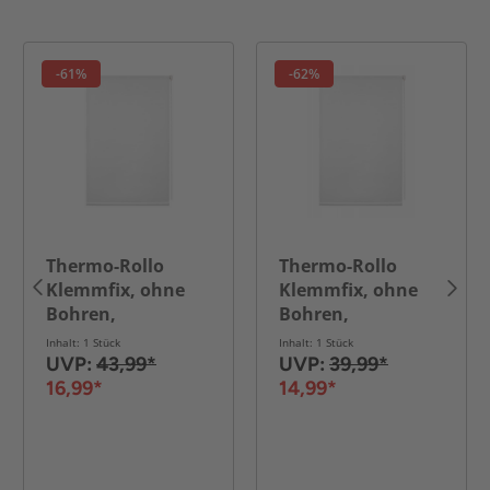
-61%
-62%
Thermo-Rollo
Thermo-Rollo
Klemmfix, ohne
Klemmfix, ohne
Bohren,
Bohren,
Verdunkelung -
Verdunkelung -
Inhalt: 1 Stück
Inhalt: 1 Stück
Weiß, 100 cm x 150
Weiß, 90 cm x 150
UVP:
43,99*
UVP:
39,99*
cm (B x L)
cm (B x L)
16,99*
14,99*