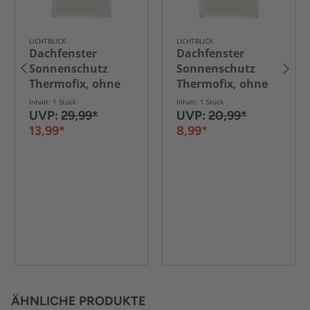
LICHTBLICK
LICHTBLICK
Dachfenster
Dachfenster
Sonnenschutz
Sonnenschutz
Thermofix, ohne
Thermofix, ohne
Bohren - Beige, 59
Bohren - Beige, 36
Inhalt: 1 Stück
Inhalt: 1 Stück
cm x 91,5 cm (B x
cm x 71,5 cm (B x
UVP:
29,99*
UVP:
20,99*
L) für M06
L) für C04
13,99*
8,99*
ÄHNLICHE PRODUKTE