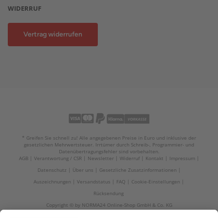
WIDERRUF
Vertrag widerrufen
* Greifen Sie schnell zu! Alle angegebenen Preise in Euro und inklusive der
gesetzlichen Mehrwertsteuer. Irrtümer durch Schreib-, Programmier- und
Datenübertragungsfehler sind vorbehalten.
AGB
Verantwortung / CSR
Newsletter
Widerruf
Kontakt
Impressum
Datenschutz
Über uns
Gesetzliche Zusatzinformationen
Auszeichnungen
Versandstatus
FAQ
Cookie-Einstellungen
Rücksendung
Copyright © by NORMA24 Online-Shop GmbH & Co. KG