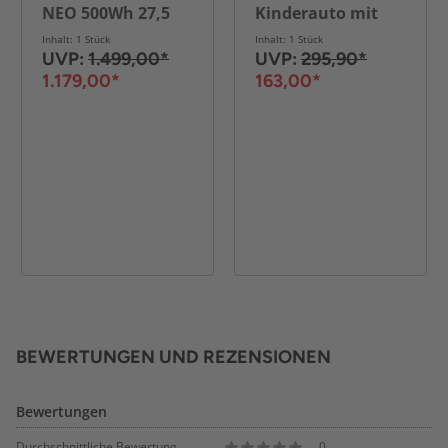
NEO 500Wh 27,5
Kinderauto mit
Zoll
2,4G
Inhalt: 1 Stück
Inhalt: 1 Stück
Fernbedienung,
UVP:
1.499,00*
UVP:
295,90*
Musik, 3-5 km/h
1.179,00*
163,00*
BEWERTUNGEN UND REZENSIONEN
Bewertungen
Durchschnittliche Bewertung
0