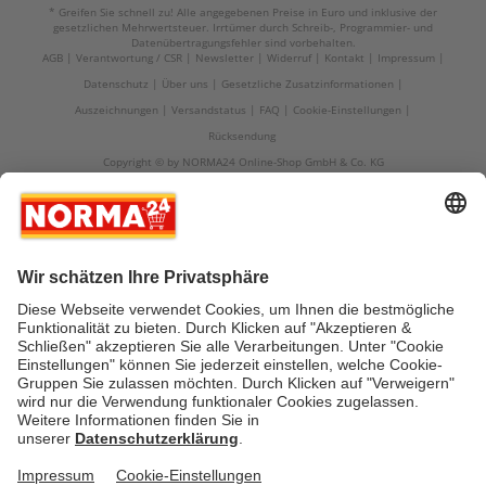
* Greifen Sie schnell zu! Alle angegebenen Preise in Euro und inklusive der
gesetzlichen Mehrwertsteuer. Irrtümer durch Schreib-, Programmier- und
Datenübertragungsfehler sind vorbehalten.
AGB
Verantwortung / CSR
Newsletter
Widerruf
Kontakt
Impressum
Datenschutz
Über uns
Gesetzliche Zusatzinformationen
Auszeichnungen
Versandstatus
FAQ
Cookie-Einstellungen
Rücksendung
Copyright © by NORMA24 Online-Shop GmbH & Co. KG