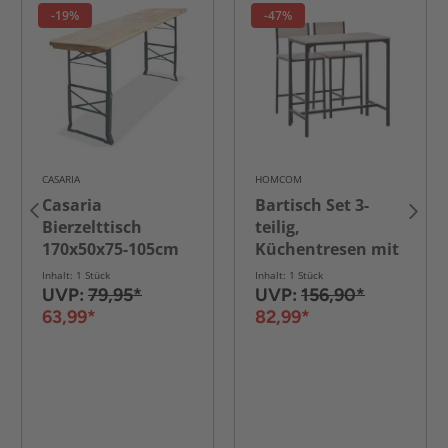
-19%
-47%
CASARIA
HOMCOM
Casaria
Bartisch Set 3-
Bierzelttisch
teilig,
170x50x75-105cm
Küchentresen mit
höhenverstellbar
Barstühlen,
Inhalt: 1 Stück
Inhalt: 1 Stück
Metallgestell, 89 x
UVP:
79,95*
UVP:
156,90*
45 x 87 cm, -
63,99*
82,99*
Schwarz