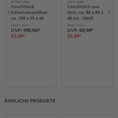
BETTER HOME
HAPPY HOME
Couchtisch
Couchtisch aus
höhenverstellbar,
Holz, ca. 80 x 80 x
ca. 109 x 55 x 46
48 cm - Weiß
cm - Braun
Inhalt: 1 Stück
Inhalt: 1 Stück
UVP:
199,00*
UVP:
69,99*
63,99*
26,99*
ÄHNLICHE PRODUKTE