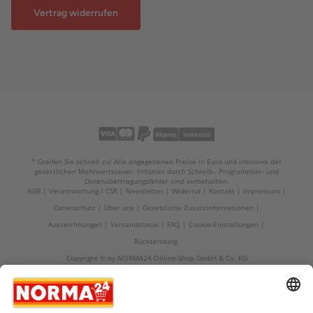
Vertrag widerrufen
* Greifen Sie schnell zu! Alle angegebenen Preise in Euro und inklusive der
gesetzlichen Mehrwertsteuer. Irrtümer durch Schreib-, Programmier- und
Datenübertragungsfehler sind vorbehalten.
AGB
Verantwortung / CSR
Newsletter
Widerruf
Kontakt
Impressum
Datenschutz
Über uns
Gesetzliche Zusatzinformationen
Auszeichnungen
Versandstatus
FAQ
Cookie-Einstellungen
Rücksendung
Copyright © by NORMA24 Online-Shop GmbH & Co. KG