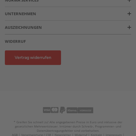
NORMA SERVICES
UNTERNEHMEN
AUSZEICHNUNGEN
WIDERRUF
Vertrag widerrufen
* Greifen Sie schnell zu! Alle angegebenen Preise in Euro und inklusive der
gesetzlichen Mehrwertsteuer. Irrtümer durch Schreib-, Programmier- und
Datenübertragungsfehler sind vorbehalten.
AGB
Verantwortung / CSR
Newsletter
Widerruf
Kontakt
Impressum