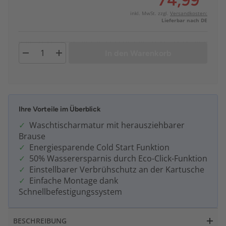
74,99
*
inkl. MwSt. zzgl.
Versandkosten:
Lieferbar nach DE
In den Warenkorb
Ihre Vorteile im Überblick
Waschtischarmatur mit herausziehbarer
Brause
Energiesparende Cold Start Funktion
50% Wasserersparnis durch Eco-Click-Funktion
Einstellbarer Verbrühschutz an der Kartusche
Einfache Montage dank
Schnellbefestigungssystem
BESCHREIBUNG