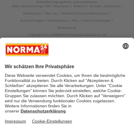
Datenübertragungsfehler sind vorbehalten.
AGB
Verantwortung / CSR
Newsletter
Widerruf
Kontakt
Impressum
Datenschutz
Über uns
Gesetzliche Zusatzinformationen
Auszeichnungen
Versandstatus
FAQ
Cookie-Einstellungen
Rücksendung
Copyright © by NORMA24 Online-Shop GmbH & Co. KG