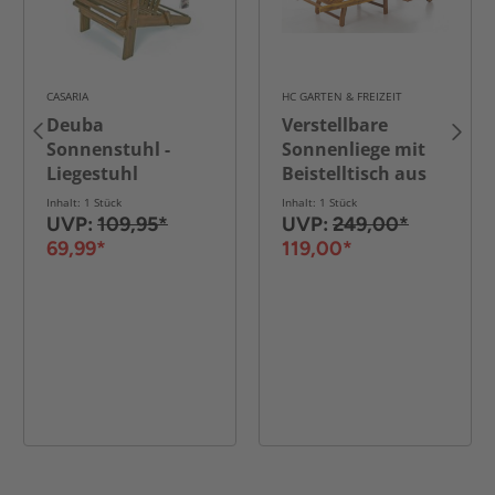
CASARIA
HC GARTEN & FREIZEIT
Deuba
Verstellbare
Sonnenstuhl -
Sonnenliege mit
Liegestuhl
Beistelltisch aus
Adirondack
Akazienholz, ca.
Inhalt: 1 Stück
Inhalt: 1 Stück
195,5 x 69 x 30/85
UVP:
109,95*
UVP:
249,00*
cm
69,99*
119,00*