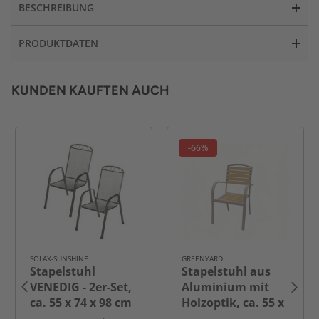
BESCHREIBUNG
PRODUKTDATEN
KUNDEN KAUFTEN AUCH
-66%
SOLAX-SUNSHINE
GREENYARD
Stapelstuhl
Stapelstuhl aus
VENEDIG - 2er-Set,
Aluminium mit
ca. 55 x 74 x 98 cm
Holzoptik, ca. 55 x
59 x 89 cm