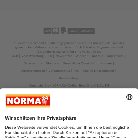
* Greifen Sie schnell zu! Alle angegebenen Preise in Euro und inklusive der
gesetzlichen Mehrwertsteuer. Irrtümer durch Schreib-, Programmier- und
Datenübertragungsfehler sind vorbehalten.
AGB
Verantwortung / CSR
Newsletter
Widerruf
Kontakt
Impressum
Datenschutz
Über uns
Gesetzliche Zusatzinformationen
Auszeichnungen
Versandstatus
FAQ
Cookie-Einstellungen
Rücksendung
Copyright © by NORMA24 Online-Shop GmbH & Co. KG