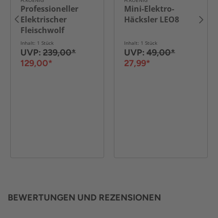
H.KOENIG
H.KOENIG
Professioneller
Mini-Elektro-
Elektrischer
Häcksler LEO8
Fleischwolf
WMG800
Inhalt: 1 Stück
Inhalt: 1 Stück
UVP:
239,00*
UVP:
49,00*
129,00*
27,99*
BEWERTUNGEN UND REZENSIONEN