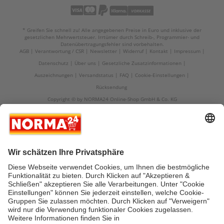
* Greifen Sie schnell zu! Alle angegebenen Preise in Euro und inklusive der
gesetzlichen Mehrwertsteuer. Irrtümer durch Schreib-, Programmier- und
Datenübertragungsfehler sind vorbehalten.
AGB
Verantwortung / CSR
Newsletter
Widerruf
Kontakt
Impressum
Datenschutz
Über uns
Gesetzliche Zusatzinformationen
Auszeichnungen
Versandstatus
FAQ
Cookie-Einstellungen
Rücksendung
Copyright © by NORMA24 Online-Shop GmbH & Co. KG