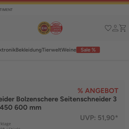
RTIMENT
ktronik
Bekleidung
Tierwelt
Weine
Sale %
% ANGEBOT
ider Bolzenschere Seitenschneider 3
0 450 600 mm
UVP:
51,90*
rktage