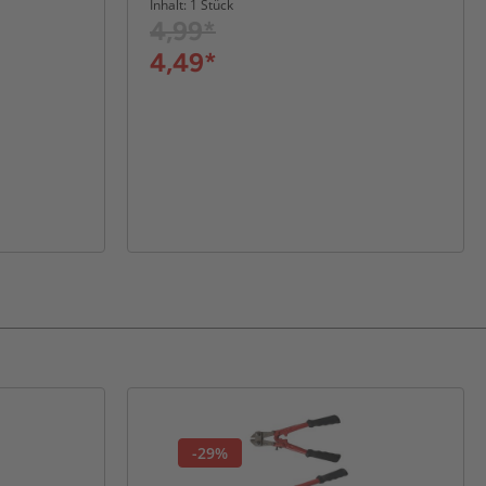
Inhalt: 1 Stück
4,99*
4,49*
-29%