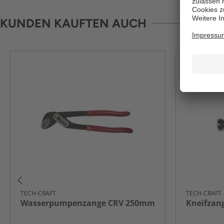
KUNDEN KAUFTEN AUCH
TECH-CRAFT
TECH-CRAFT
Wasserpumpenzange CRV 250mm
Kneifzan