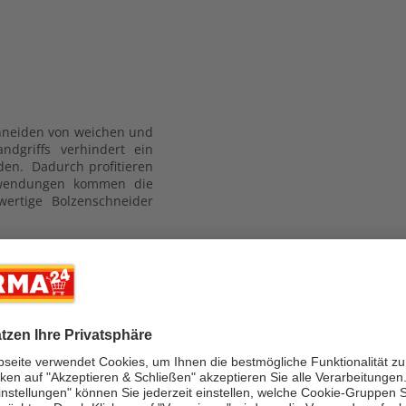
chneiden von weichen und
dgriffs verhindert ein
den. Dadurch profitieren
Anwendungen kommen die
ertige Bolzenschneider