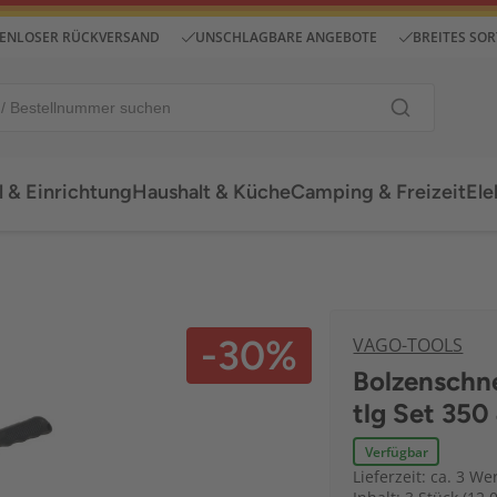
ENLOSER RÜCKVERSAND
UNSCHLAGBARE ANGEBOTE
BREITES SO
 & Einrichtung
Haushalt & Küche
Camping & Freizeit
Ele
-30%
VAGO-TOOLS
Bolzenschne
tlg Set 35
Verfügbar
Lieferzeit: ca. 3 We