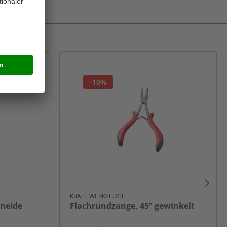
-10%
KRAFT WERKZEUGE
hneide
Flachrundzange, 45° gewinkelt