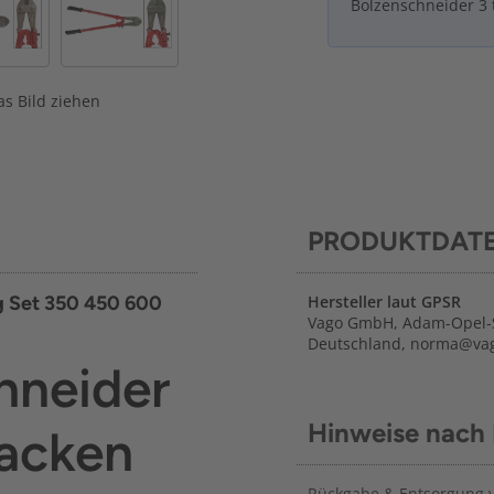
Bolzenschneider 3 
s Bild ziehen
PRODUKTDAT
lg Set 350 450 600
Hersteller laut GPSR
Vago GmbH, Adam-Opel-S
Deutschland, norma@vag
chneider
Hinweise nach
Backen
Rückgabe & Entsorgung vo