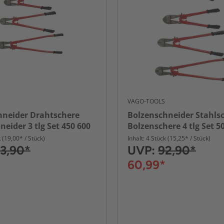
VAGO-TOOLS
hneider Drahtschere
Bolzenschneider Stahls
neider 3 tlg Set 450 600
Bolzenschere 4 tlg Set 5
900 mm
k (19,00* / Stück)
Inhalt: 4 Stück (15,25* / Stück)
3,90*
UVP:
92,90*
60,99*