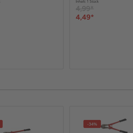
k
Inhalt: 1 Stück
4,99*
4,49*
-34%