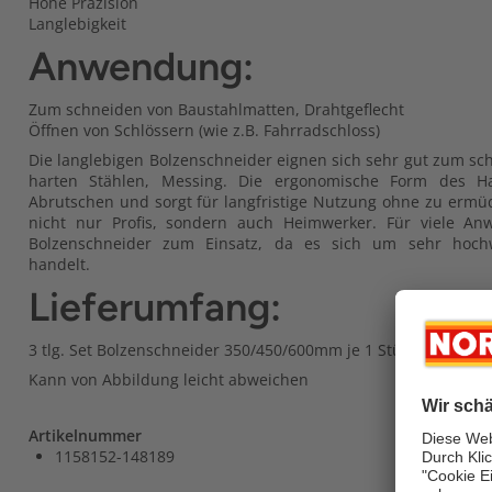
Hohe Präzision
Langlebigkeit
Anwendung:
Zum schneiden von Baustahlmatten, Drahtgeflecht
Öffnen von Schlössern (wie z.B. Fahrradschloss)
Die langlebigen Bolzenschneider eignen sich sehr gut zum s
harten Stählen, Messing. Die ergonomische Form des Han
Abrutschen und sorgt für langfristige Nutzung ohne zu ermü
nicht nur Profis, sondern auch Heimwerker. Für viele 
Bolzenschneider zum Einsatz, da es sich um sehr hochw
handelt.
Lieferumfang:
3 tlg. Set Bolzenschneider 350/450/600mm je 1 Stück
Kann von Abbildung leicht abweichen
Artikelnummer
1158152-148189