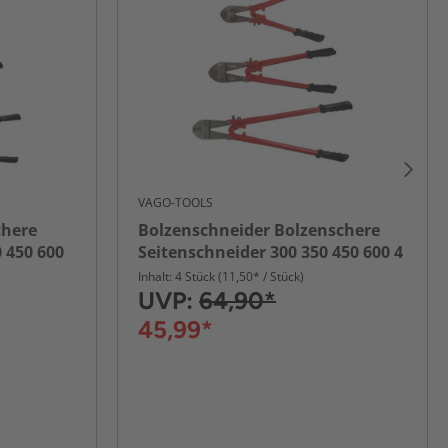
VAGO-TOOLS
chere
Bolzenschneider Bolzenschere
0 450 600
Seitenschneider 300 350 450 600 4
tlg Set
Inhalt: 4 Stück (11,50* / Stück)
UVP:
64,90*
45,99*