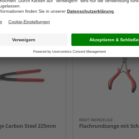
-10%
KRAFT WERKZEUGE
ge Carbon Steel 225mm
Flachrundzange mit Sc