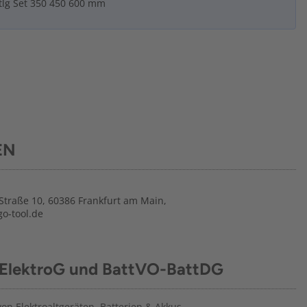
tlg Set 350 450 600 mm
EN
traße 10, 60386 Frankfurt am Main,
o-tool.de
 ElektroG und BattVO-BattDG
n Elektroaltgeräten, Batterien & Akkus