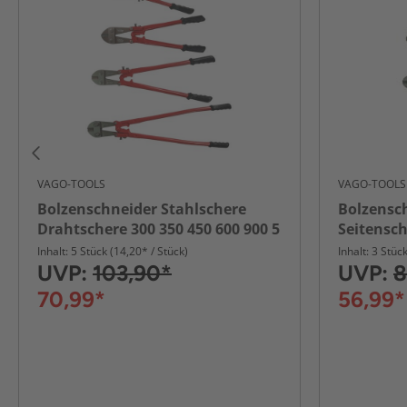
VAGO-TOOLS
VAGO-TOOLS
Bolzenschneider Stahlschere
Bolzensc
Drahtschere 300 350 450 600 900 5
Seitensch
tlg Set
900 mm
Inhalt: 5 Stück (14,20* / Stück)
Inhalt: 3 Stüc
UVP:
103,90*
UVP:
8
70,99*
56,99*