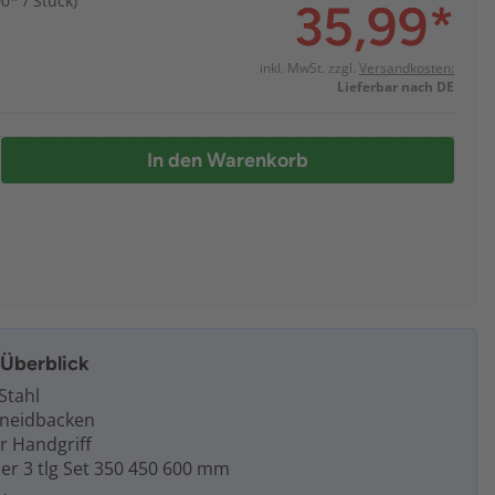
00* / Stück)
35,99
*
inkl. MwSt. zzgl.
Versandkosten:
Lieferbar nach DE
In den Warenkorb
m Überblick
Stahl
hneidbacken
 Handgriff
er 3 tlg Set 350 450 600 mm