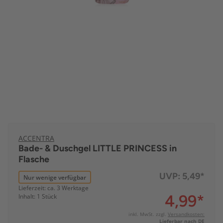
ACCENTRA
Bade- & Duschgel LITTLE PRINCESS in
Flasche
UVP:
5,49*
Nur wenige verfügbar
Lieferzeit: ca. 3 Werktage
4,99
*
Inhalt: 1 Stück
inkl. MwSt. zzgl.
Versandkosten:
Lieferbar nach DE