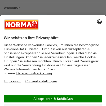
WIDERRUF
Vertrag widerrufen
* Greifen Sie schnell zu! Alle angegebenen Preise in Euro und inklusive der
gesetzlichen Mehrwertsteuer. Irrtümer durch Schreib-, Programmier- und
Datenübertragungsfehler sind vorbehalten.
AGB
Verantwortung / CSR
Newsletter
Widerruf
Kontakt
Impressum
Datenschutz
Über uns
Gesetzliche Zusatzinformationen
Auszeichnungen
Versandstatus
FAQ
Cookie-Einstellungen
Rücksendung
Copyright © by NORMA24 Online-Shop GmbH & Co. KG