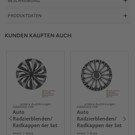
BESCHREIBUNG
PRODUKTDATEN
KUNDEN KAUFTEN AUCH
andere Ausführungen
andere Ausführungen
DIAMOND CAR
DIAMOND CAR
Auto
Auto
Radzierblenden/
Radzierblenden/
Radkappen 4er Set
Radkappen 4er Set
B10280662C 13, 14,
B10280664C
Inhalt: 1 Stück
Inhalt: 1 Stück