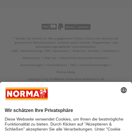
* Greifen Sie schnell zu! Alle angegebenen Preise in Euro und inklusive der
gesetzlichen Mehrwertsteuer. Irrtümer durch Schreib-, Programmier- und
Datenübertragungsfehler sind vorbehalten.
AGB
Verantwortung / CSR
Newsletter
Widerruf
Kontakt
Impressum
Datenschutz
Über uns
Gesetzliche Zusatzinformationen
Auszeichnungen
Versandstatus
FAQ
Cookie-Einstellungen
Rücksendung
Copyright © by NORMA24 Online-Shop GmbH & Co. KG