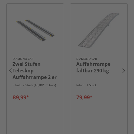
DIAMOND CAR
DIAMOND CAR
Zwei Stufen
Auffahrrampe
Teleskop
faltbar 290 kg
Auffahrrampe 2 er
Set 152 x 19 cm,
Inhalt: 2 Stück (45,00* / Stück)
Inhalt: 1 Stück
270KG belastbar
89,99*
79,99*