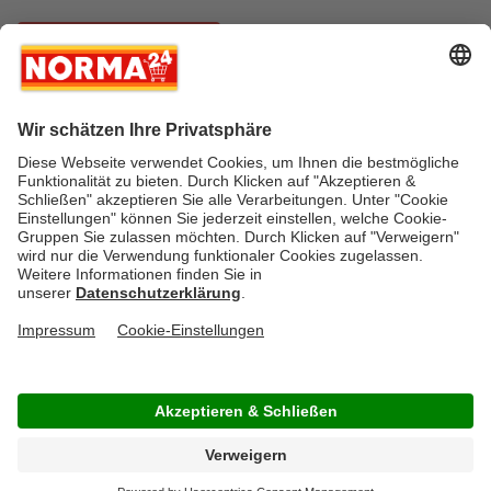
Vertrag widerrufen
* Greifen Sie schnell zu! Alle angegebenen Preise in Euro und inklusive der
gesetzlichen Mehrwertsteuer. Irrtümer durch Schreib-, Programmier- und
Datenübertragungsfehler sind vorbehalten.
AGB
Verantwortung / CSR
Newsletter
Widerruf
Kontakt
Impressum
Datenschutz
Über uns
Gesetzliche Zusatzinformationen
Auszeichnungen
Versandstatus
FAQ
Cookie-Einstellungen
Rücksendung
Copyright © by NORMA24 Online-Shop GmbH & Co. KG