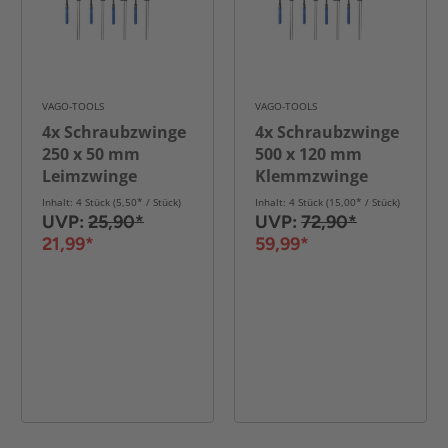
VAGO-TOOLS
VAGO-TOOLS
4x Schraubzwinge
4x Schraubzwinge
250 x 50 mm
500 x 120 mm
Leimzwinge
Klemmzwinge
Klemmzwinge
Schnellspannzwinge
Inhalt: 4 Stück (5,50* / Stück)
Inhalt: 4 Stück (15,00* / Stück)
Einhandzwinge
Zwingen
UVP:
25,90*
UVP:
72,90*
21,99*
59,99*