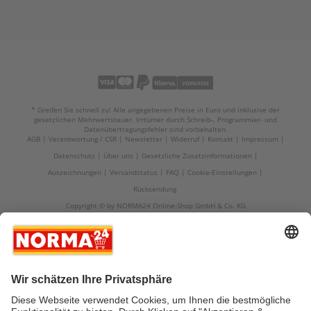
* Greifen Sie schnell zu! Alle angegebenen Preise in Euro und inklusive der
gesetzlichen Mehrwertsteuer. Irrtümer durch Schreib-, Programmier- und
Datenübertragungsfehler sind vorbehalten.
AGB
Verantwortung / CSR
Newsletter
Widerruf
Kontakt
Impressum
Datenschutz
Über uns
Gesetzliche Zusatzinformationen
Auszeichnungen
Versandstatus
FAQ
Cookie-Einstellungen
Rücksendung
Copyright © by NORMA24 Online-Shop GmbH & Co. KG