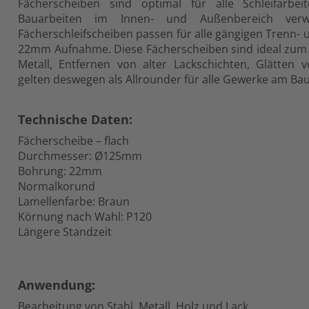
Fächerscheiben sind optimal für alle Schleifarb
Bauarbeiten im Innen- und Außenbereich ver
Fächerschleifscheiben passen für alle gängigen Trenn- 
22mm Aufnahme. Diese Fächerscheiben sind ideal zum
Metall, Entfernen von alter Lackschichten, Glätte
gelten deswegen als Allrounder für alle Gewerke am Bau
Technische Daten:
Fächerscheibe – flach
Durchmesser: Ø125mm
Bohrung: 22mm
Normalkorund
Lamellenfarbe: Braun
Körnung nach Wahl: P120
Längere Standzeit
Anwendung:
Bearbeitung von Stahl, Metall, Holz und Lack