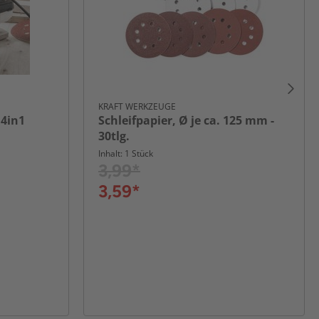
KRAFT WERKZEUGE
 4in1
Schleifpapier, Ø je ca. 125 mm -
30tlg.
Inhalt: 1 Stück
3,99*
3,59*