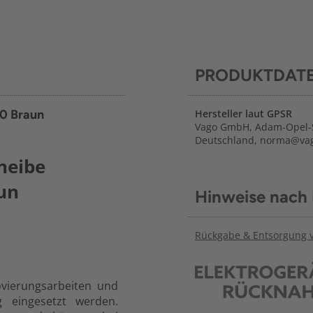
PRODUKTDAT
20 Braun
Hersteller laut GPSR
Vago GmbH, Adam-Opel-S
Deutschland, norma@vag
heibe
un
Hinweise nach
Rückgabe & Entsorgung vo
ovierungsarbeiten und
g eingesetzt werden.