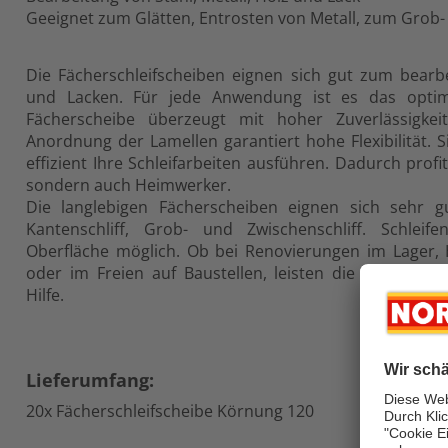
Geeignet zum Glätten, Entrosten von Metall, zum Grob-
Die Fächerschleifscheiben eignen sich gut zum bearbe
und Lacken. Für jede Anwendung ist es das optimal
Fächerscheibe überzeugt mit hoher Zuverlässigkei
Anordnung der Lamellen garantiert hohe Flexibilität. 
effizient Ihre Schleifarbeiten ausführen. Dadurch profit
sondern auch Heimwerker.
Die langlebigen Fächerscheiben eignen sich sehr 
Kantenschliff, Grob- und Zwischenschliff. Schleif
Oberfläche möglich. Ob bei Renovierungen im Lager, 
oder im Freien auf Baustellen, leisten die Fächersch
Hilfe.
Lieferumfang:
20x Fächerschleifscheibe Körnung 120