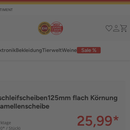
RTIMENT
ktronik
Bekleidung
Tierwelt
Weine
Sale %
schleifscheiben125mm flach Körnung
Lamellenscheibe
25,99
*
rktage
30* / Stück)