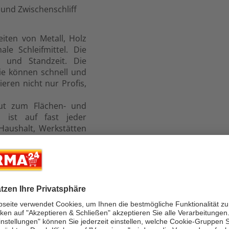
 und Zwischenschliff
iten von Metall, Holz
e Schleifmittel. Die
t und Standzeit. Die
Sie können schnell und
ieren nicht nur Profis,
gut zum Flächen- und
en ist auf fast jeder
Haushalt, Werkstätten
eiben immer wertvolle