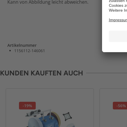
Kann von Abbildung leicht abweichen.
Artikelnummer
1156112-146061
KUNDEN KAUFTEN AUCH
-19%
-56%