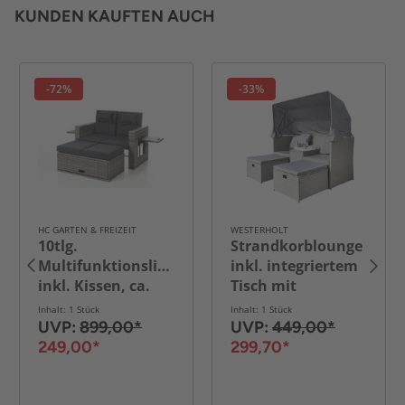
KUNDEN KAUFTEN AUCH
-72%
-33%
HC GARTEN & FREIZEIT
WESTERHOLT
10tlg.
Strandkorblounge
Multifunktionsliege
inkl. integriertem
inkl. Kissen, ca.
Tisch mit
115 x 68 x 96 cm -
Glasplatte
Inhalt: 1 Stück
Inhalt: 1 Stück
Silbergrau
UVP:
899,00*
UVP:
449,00*
249,00*
299,70*