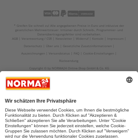
* Greifen Sie schnell zu! Alle angegebenen Preise in Euro und inklusive der
gesetzlichen Mehrwertsteuer. Irrtümer durch Schreib-, Programmier- und
Datenübertragungsfehler sind vorbehalten.
AGB
Verantwortung / CSR
Newsletter
Widerruf
Kontakt
Impressum
Datenschutz
Über uns
Gesetzliche Zusatzinformationen
Auszeichnungen
Versandstatus
FAQ
Cookie-Einstellungen
Rücksendung
Copyright © by NORMA24 Online-Shop GmbH & Co. KG