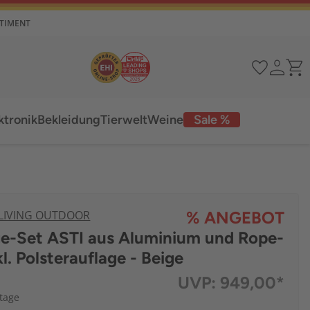
RTIMENT
ktronik
Bekleidung
Tierwelt
Weine
Sale %
 LIVING OUTDOOR
% ANGEBOT
ge-Set ASTI aus Aluminium und Rope-
l. Polsterauflage - Beige
UVP:
949,00*
ktage