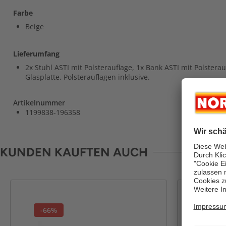
Farbe
Beige
Lieferumfang
2x Stuhl ASTI mit Polsterauflage, 1x Bank ASTI mit Polsterau
Glasplatte, Polsterauflagen inklusive.
Artikelnummer
1199838-196358
KUNDEN KAUFTEN AUCH
-66%
-57%