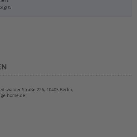
iert
signs
EN
ifswalder Straße 226, 10405 Berlin,
tige-home.de