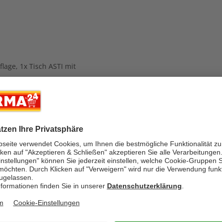
flage, 1x Tisch ASTI mit
-50%