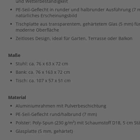
und Wetterbeständigkeit
PE-Seil-Geflecht in runder und halbrunder Ausführung (7 m
natürliches Erscheinungsbild
Tischplatte aus transparentem, gehärtetem Glas (5 mm) für
moderne Oberfläche
Zeitloses Design, ideal für Garten, Terrasse oder Balkon
Maße
Stuhl: ca. 76 x 63 x 72 cm
Bank: ca. 76 x 163 x 72 cm
Tisch: ca. 107 x 57 x 51 cm
Material
Aluminiumrahmen mit Pulverbeschichtung
PE-Seil-Geflecht rund/halbrund (7 mm)
Polster: Poly-Spun (230 g/m²) mit Schaumstoff D18, 5 cm St
Glasplatte (5 mm, gehärtet)