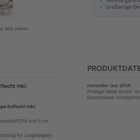
Genuss garant
Großartige De
s Bild ziehen
PRODUKTDAT
lecht inkl.
Hersteller laut GPSR
Prestige Home GmbH, Gre
Deutschland, info@pres
e-Geflecht inkl.
haumstoff D18 und 5 cm
chtung für Langlebigkeit