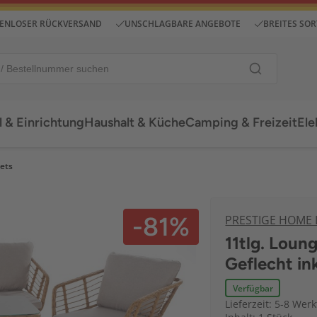
ENLOSER RÜCKVERSAND
UNSCHLAGBARE ANGEBOTE
BREITES SO
 & Einrichtung
Haushalt & Küche
Camping & Freizeit
Ele
ets
-81%
PRESTIGE HOME
11tlg. Loun
Geflecht ink
Verfügbar
Lieferzeit: 5-8 Wer