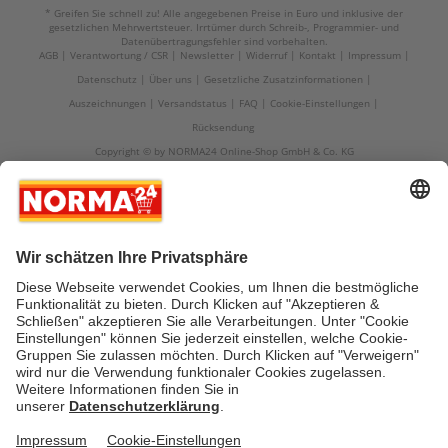
* Greifen Sie schnell zu! Alle angegebenen Preise in Euro und inklusive der
gesetzlichen Mehrwertsteuer. Irrtümer durch Schreib-, Programmier- und
Datenübertragungsfehler sind vorbehalten.
AGB
Verantwortung / CSR
Newsletter
Widerruf
Kontakt
Impressum
Datenschutz
Über uns
Gesetzliche Zusatzinformationen
Auszeichnungen
Versandstatus
FAQ
Cookie-Einstellungen
Rücksendung
Copyright © by NORMA24 Online-Shop GmbH & Co. KG