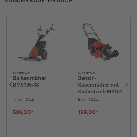
KUNDEN KAUFTEN AUCH
SCHEPPACH
SCHEPPACH
Balkenmäher
Benzin-
BMS196-88
Rasenmäher mit
Radantrieb MS161-
46
Inhalt: 1 Stück
Inhalt: 1 Stück
599,00*
189,00*