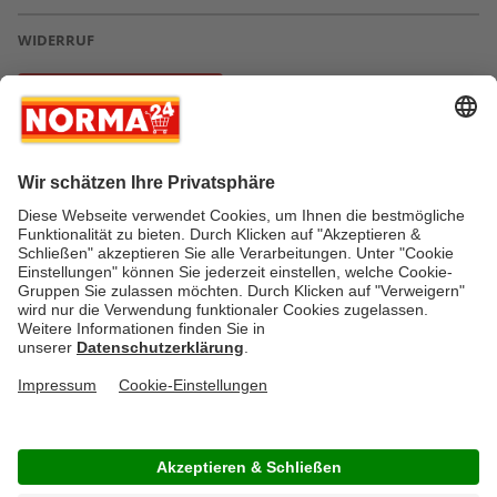
WIDERRUF
Vertrag widerrufen
* Greifen Sie schnell zu! Alle angegebenen Preise in Euro und inklusive der
gesetzlichen Mehrwertsteuer. Irrtümer durch Schreib-, Programmier- und
Datenübertragungsfehler sind vorbehalten.
AGB
Verantwortung / CSR
Newsletter
Widerruf
Kontakt
Impressum
Datenschutz
Über uns
Gesetzliche Zusatzinformationen
Auszeichnungen
Versandstatus
FAQ
Cookie-Einstellungen
Rücksendung
Copyright © by NORMA24 Online-Shop GmbH & Co. KG