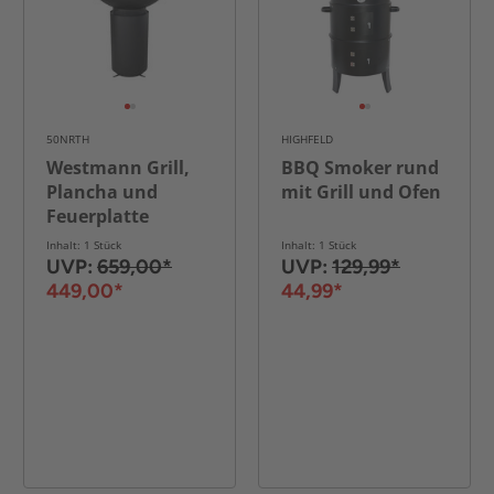
50NRTH
HIGHFELD
Westmann Grill,
BBQ Smoker rund
Plancha und
mit Grill und Ofen
Feuerplatte
schwarz
Inhalt: 1 Stück
Inhalt: 1 Stück
UVP:
659,00*
UVP:
129,99*
449,00*
44,99*