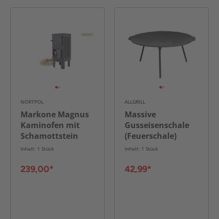
NORTPOL
ALLGRILL
Markone Magnus
Massive
Kaminofen mit
Gusseisenschale
Schamottstein
(Feuerschale)
GT7 schwarz Ofen
45cm
Inhalt: 1 Stück
Inhalt: 1 Stück
für Terrasse,
Durchmesser
Garten, Balkon
239,00*
42,99*