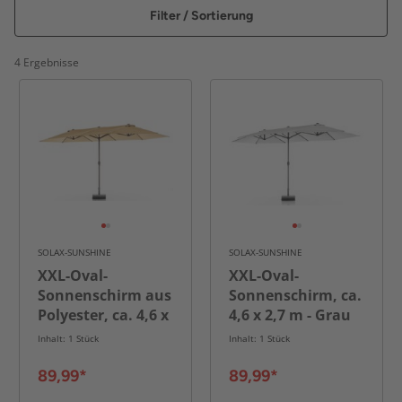
Filter / Sortierung
4 Ergebnisse
SOLAX-SUNSHINE
SOLAX-SUNSHINE
XXL-Oval-
XXL-Oval-
Sonnenschirm aus
Sonnenschirm, ca.
Polyester, ca. 4,6 x
4,6 x 2,7 m - Grau
2,7 m - Beige
Inhalt: 1 Stück
Inhalt: 1 Stück
89,99*
89,99*