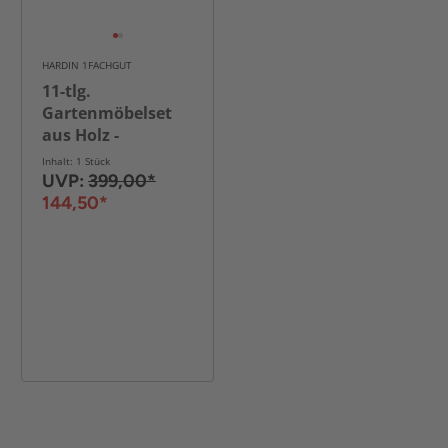
HARDIN 1FACHGUT
11-tlg.
Gartenmöbelset
aus Holz -
Dunkelgrau
Inhalt: 1 Stück
UVP:
399,00*
144,50*