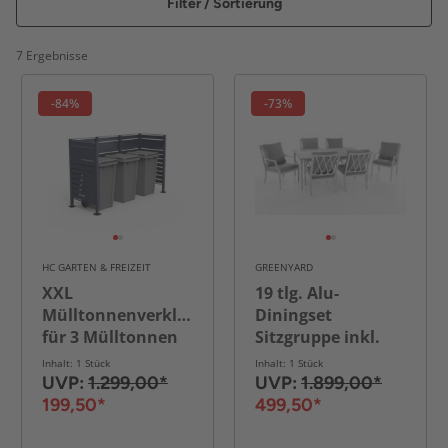
Filter / Sortierung
7 Ergebnisse
-84%
-73%
HC GARTEN & FREIZEIT
GREENYARD
XXL
19 tlg. Alu-
Mülltonnenverkleidung
Diningset
für 3 Mülltonnen
Sitzgruppe inkl.
aus Edelstahl, ca.
Auflagen
Inhalt: 1 Stück
Inhalt: 1 Stück
237,5 x 82,5 x 150
UVP:
1.299,00*
UVP:
1.899,00*
cm - Anthrazit
199,50*
499,50*