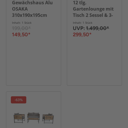
Gewächshaus Alu
12 tlg.
OSAKA
Gartenlounge mit
310x190x195cm
Tisch 2 Sessel & 3-
Sitzer Bank aus
Inhalt: 1 Stück
Inhalt: 1 Stück
Aluminium RIAD
199,00*
UVP:
1.499,00*
M - Anthrazit
149,50*
299,50*
-63%