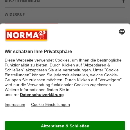
AUSZEICHNUNGEN
WIDERRUF
Vertrag widerrufen
* Greifen Sie schnell zu! Alle angegebenen Preise in Euro und inklusive der
gesetzlichen Mehrwertsteuer. Irrtümer durch Schreib-, Programmier- und
Datenübertragungsfehler sind vorbehalten.
AGB
Verantwortung / CSR
Newsletter
Widerruf
Kontakt
Impressum
Datenschutz
Über uns
Gesetzliche Zusatzinformationen
Auszeichnungen
Versandstatus
FAQ
Cookie-Einstellungen
Rücksendung