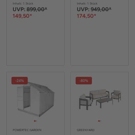
Rope-Geflecht
Rope-Geflecht
Inhalt: 1 Stück
Inhalt: 1 Stück
inkl.
inkl.
UVP:
899,00*
UVP:
949,00*
Polsterauflage -
Polsterauflage -
149,50*
174,50*
Grau
Beige
-24%
-80%
POWERTEC GARDEN
GREENYARD