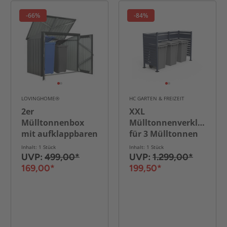
-66%
-84%
LOVINGHOME®
HC GARTEN & FREIZEIT
2er
XXL
Mülltonnenbox
Mülltonnenverkleidung
mit aufklappbaren
für 3 Mülltonnen
Dach , ca. 101 x
aus Edelstahl, ca.
Inhalt: 1 Stück
Inhalt: 1 Stück
158 x 134 cm -
237,5 x 82,5 x 150
UVP:
499,00*
UVP:
1.299,00*
Anthrazit
cm - Anthrazit
169,00*
199,50*