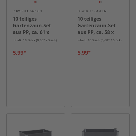
POWERTEC GARDEN
POWERTEC GARDEN
10 teiliges
10 teiliges
Gartenzaun-Set
Gartenzaun-Set
aus PP, ca. 61 x
aus PP, ca. 58 x
21,5 cm
33,5 cm
Inhalt: 10 Stück (0,60* / Stück)
Inhalt: 10 Stück (0,60* / Stück)
5,99*
5,99*