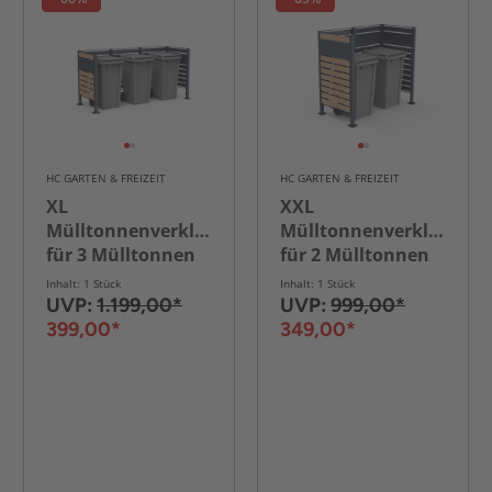
HC GARTEN & FREIZEIT
HC GARTEN & FREIZEIT
XL
XXL
Mülltonnenverkleidung
Mülltonnenverkleidung
für 3 Mülltonnen
für 2 Mülltonnen
in Holzoptik, ca.
aus Edelstahl, ca.
Inhalt: 1 Stück
Inhalt: 1 Stück
405 x 120 x 5 cm -
325 x 150 x 5 cm -
UVP:
1.199,00*
UVP:
999,00*
Anthrazit/Holzoptik
Anthrazit/Holzoptik
399,00*
349,00*