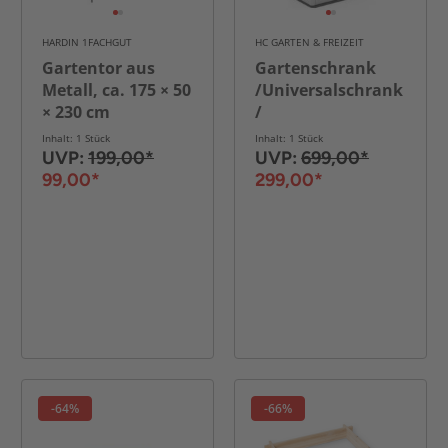
HARDIN 1FACHGUT
HC GARTEN & FREIZEIT
Gartentor aus
Gartenschrank
Metall, ca. 175 × 50
/Universalschrank
× 230 cm
/
Aufbewahrungsschrank
Inhalt: 1 Stück
Inhalt: 1 Stück
,ca.130 x 75 x 19
UVP:
199,00*
UVP:
699,00*
0cm - Weiß/Grau
99,00*
299,00*
-64%
-66%