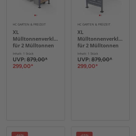
HC GARTEN & FREIZEIT
HC GARTEN & FREIZEIT
XL
XL
Mülltonnenverkleidung
Mülltonnenverkleidung
für 2 Mülltonnen
für 2 Mülltonnen
in Holzoptik, ca.
aus Edelstahl, ca.
Inhalt: 1 Stück
Inhalt: 1 Stück
325 x 120 x 5 cm -
325 x 120 x 5 cm -
UVP:
879,00*
UVP:
879,00*
Anthrazit/Holzoptik
Anthrazit
299,00*
299,00*
-66%
-65%