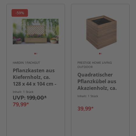
-59%
HARDIN 1FACHGUT
PRESTIGE HOME LIVING
OUTDOOR
Pflanzkasten aus
Quadratischer
Kiefernholz, ca.
Pflanzkübel aus
128 x 44 x 104 cm -
Akazienholz, ca.
Natur
Inhalt: 1 Stück
30 x 30 x 35 cm -
Inhalt: 1 Stück
UVP:
199,00*
Braun
79,99*
39,99*