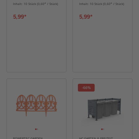
28,5 cm
30 cm
Inhalt: 10 Stück (0,60* / Stück)
Inhalt: 10 Stück (0,60* / Stück)
5,99*
5,99*
-66%
POWERTEC GARDEN
HC GARTEN & FREIZEIT