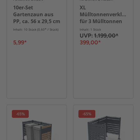
10er-Set
XL
Gartenzaun aus
Mülltonnenverkleidung
PP, ca. 56 x 29,5 cm
für 3 Mülltonnen
aus Edelstahl, ca.
Inhalt: 10 Stück (0,60* / Stück)
Inhalt: 1 Stück
405 x 120 x 5 cm -
UVP:
1.199,00*
Anthrazit
5,99*
399,00*
-65%
-65%