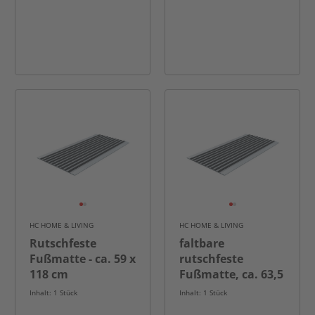
HC HOME & LIVING
HC HOME & LIVING
Rutschfeste
faltbare
Fußmatte - ca. 59 x
rutschfeste
118 cm
Fußmatte, ca. 63,5
x 90 cm
Inhalt: 1 Stück
Inhalt: 1 Stück