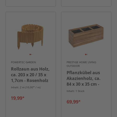
POWERTEC GARDEN
PRESTIGE HOME LIVING
OUTDOOR
Rollzaun aus Holz,
Pflanzkübel aus
ca. 203 x 20 / 35 x
Akazienholz, ca.
1,7cm - Rosenholz
84 x 30 x 35 cm -
Inhalt: 2 m (10,00* / m)
Braun
Inhalt: 1 Stück
19,99*
69,99*