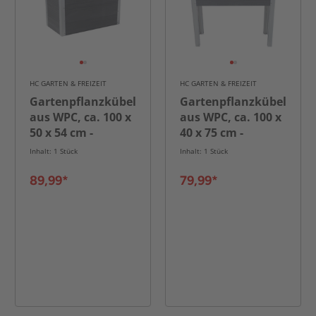
HC GARTEN & FREIZEIT
HC GARTEN & FREIZEIT
Gartenpflanzkübel
Gartenpflanzkübel
aus WPC, ca. 100 x
aus WPC, ca. 100 x
50 x 54 cm -
40 x 75 cm -
Holzoptik
Holzoptik
Inhalt: 1 Stück
Inhalt: 1 Stück
89,99*
79,99*