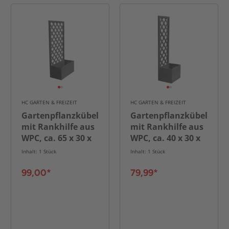
HC GARTEN & FREIZEIT
HC GARTEN & FREIZEIT
Gartenpflanzkübel
Gartenpflanzkübel
mit Rankhilfe aus
mit Rankhilfe aus
WPC, ca. 65 x 30 x
WPC, ca. 40 x 30 x
135 cm - Holzoptik
135 cm - Anthrazit
Inhalt: 1 Stück
Inhalt: 1 Stück
99,00*
79,99*