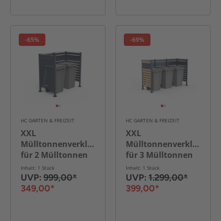
-65%
-69%
HC GARTEN & FREIZEIT
HC GARTEN & FREIZEIT
XXL
XXL
Mülltonnenverkleidung
Mülltonnenverkleidung
für 2 Mülltonnen
für 3 Mülltonnen
aus Edelstahl, ca.
aus Edelstahl, ca.
Inhalt: 1 Stück
Inhalt: 1 Stück
325 x 150 x 5 cm -
405 x 150 x 5 cm -
UVP:
999,00*
UVP:
1.299,00*
Anthrazit
Anthrazit/Holzoptik
349,00*
399,00*