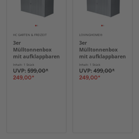
HC GARTEN & FREIZEIT
LOVINGHOME®
3er
3er
Mülltonnenbox
Mülltonnenbox
mit aufklappbaren
mit aufklappbaren
Dach mit Schloss,
Dach mit Schloss,
Inhalt: 1 Stück
Inhalt: 1 Stück
ca. 212 x 101 x 134
ca. 212 x 101 x 134
UVP:
599,00*
UVP:
499,00*
cm - Anthrazit
cm - Anthrazit
249,00*
249,00*