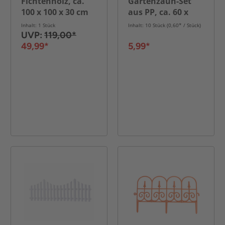
Fichtenholz, ca.
Gartenzaun-Set
100 x 100 x 30 cm
aus PP, ca. 60 x
31,5 cm
Inhalt: 1 Stück
Inhalt: 10 Stück (0,60* / Stück)
UVP:
119,00*
49,99*
5,99*