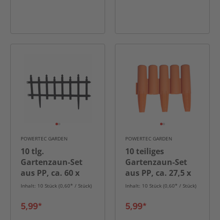
POWERTEC GARDEN
POWERTEC GARDEN
10 tlg.
10 teiliges
Gartenzaun-Set
Gartenzaun-Set
aus PP, ca. 60 x
aus PP, ca. 27,5 x
30,5 cm
23,5 cm
Inhalt: 10 Stück (0,60* / Stück)
Inhalt: 10 Stück (0,60* / Stück)
5,99*
5,99*