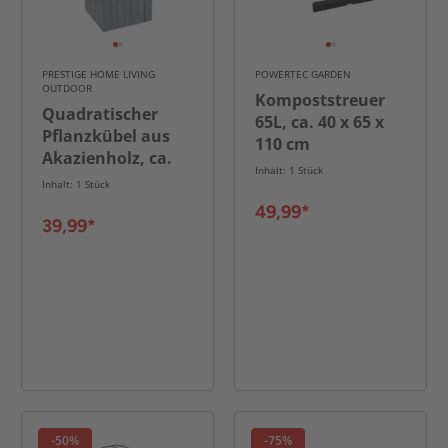
PRESTIGE HOME LIVING
POWERTEC GARDEN
OUTDOOR
Kompoststreuer
Quadratischer
65L, ca. 40 x 65 x
Pflanzkübel aus
110 cm
Akazienholz, ca.
Inhalt: 1 Stück
30 x 30 x 64 cm -
Inhalt: 1 Stück
Anthrazit
49,99*
39,99*
-50%
-75%