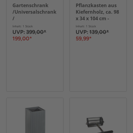
Gartenschrank
Pflanzkasten aus
/Universalschrank
Kiefernholz, ca. 98
/
x 34 x 104 cm -
Aufbewahrungsschrank
Natur
Inhalt: 1 Stück
Inhalt: 1 Stück
,ca.130 x 75 x 100
UVP:
399,00*
UVP:
139,00*
cm - Weiß/Grau
199,00*
59,99*