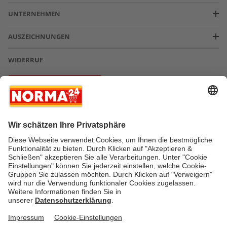
UNTERNEHMEN
AUSZEICHNUNGEN
WIDERRUF
Vertrag widerrufen
* Greifen Sie schnell zu! Alle angegebenen Preise in Euro und inklusive der
gesetzlichen Mehrwertsteuer. Irrtümer durch Schreib-, Programmier- und
Datenübertragungsfehler sind vorbehalten.
AGB
Verantwortung / CSR
Newsletter
Widerruf
Kontakt
Impressum