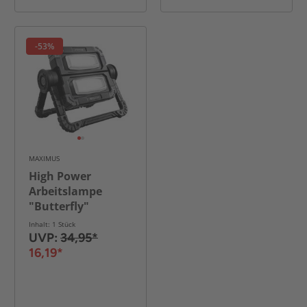
-53%
MAXIMUS
High Power
Arbeitslampe
"Butterfly"
Inhalt: 1 Stück
UVP:
34,95*
16,19*