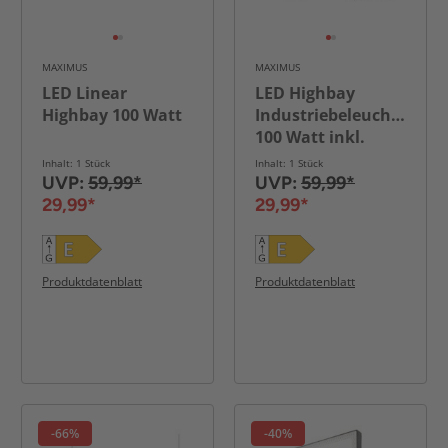
MAXIMUS
MAXIMUS
LED Linear
LED Highbay
Highbay 100 Watt
Industriebeleuchtung
100 Watt inkl.
Fernbedienung
Inhalt: 1 Stück
Inhalt: 1 Stück
11000 Lumen
UVP:
59,99*
UVP:
59,99*
29,99*
29,99*
Produktdatenblatt
Produktdatenblatt
-66%
-40%