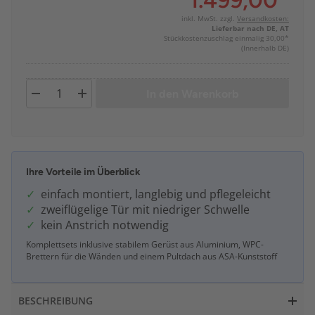
1.499,00
*
inkl. MwSt. zzgl.
Versandkosten:
Lieferbar nach DE, AT
Stückkostenzuschlag einmalig 30,00*
(Innerhalb DE)
In den Warenkorb
Ihre Vorteile im Überblick
einfach montiert, langlebig und pflegeleicht
zweiflügelige Tür mit niedriger Schwelle
kein Anstrich notwendig
Komplettsets inklusive stabilem Gerüst aus Aluminium, WPC-
Brettern für die Wänden und einem Pultdach aus ASA-Kunststoff
BESCHREIBUNG