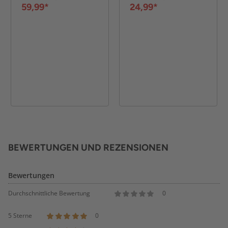
– Transparent
Abdeckung ca. 300
59,99*
24,99*
x 80 x 220cm –
Weiß
BEWERTUNGEN UND REZENSIONEN
Bewertungen
Durchschnittliche Bewertung
0
5 Sterne
0