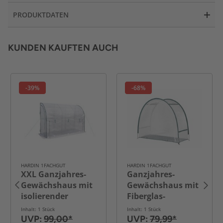
PRODUKTDATEN
KUNDEN KAUFTEN AUCH
-39%
-68%
HARDIN 1FACHGUT
HARDIN 1FACHGUT
XXL Ganzjahres-
Ganzjahres-
Gewächshaus mit
Gewächshaus mit
isolierender
Fiberglas-
Bodenmatte, ca.
Gestänge und
Inhalt: 1 Stück
Inhalt: 1 Stück
300 x 100 x 200 cm
robuster PE-
UVP:
99,00*
UVP:
79,99*