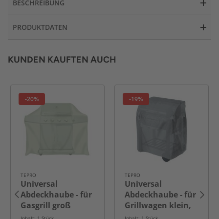
BESCHREIBUNG
PRODUKTDATEN
KUNDEN KAUFTEN AUCH
-20%
-19%
TEPRO
TEPRO
Universal
Universal
Abdeckhaube - für
Abdeckhaube - für
Gasgrill groß
Grillwagen klein,
anthrazit
Inhalt: 1 Stück
Inhalt: 1 Stück