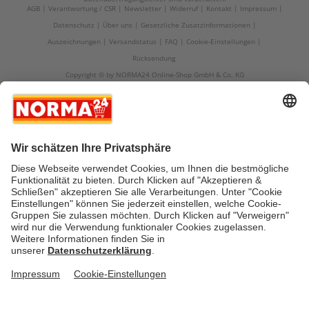
AGB
Verantwortung / CSR
Newsletter
Widerruf
Kontakt
Impressum
Datenschutz
Über uns
Gesetzliche Zusatzinformationen
Auszeichnungen
Versandstatus
FAQ
Cookie-Einstellungen
Rücksendung
Copyright © by NORMA24 Online-Shop GmbH & Co. KG