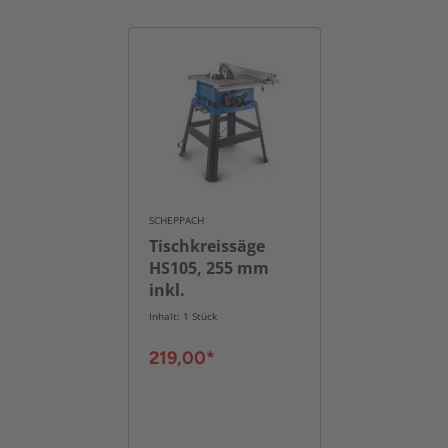
SCHEPPACH
Tischkreissäge
HS105, 255 mm
inkl.
Tischverbreiterung
Inhalt: 1 Stück
& Untergestell
219,00*