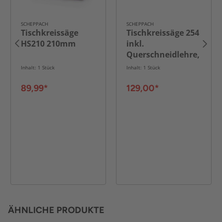
SCHEPPACH
SCHEPPACH
Tischkreissäge
Tischkreissäge 254
HS210 210mm
inkl.
Querschneidlehre,
Längsanschlag &
Inhalt: 1 Stück
Inhalt: 1 Stück
Schiebestock
89,99*
129,00*
ÄHNLICHE PRODUKTE