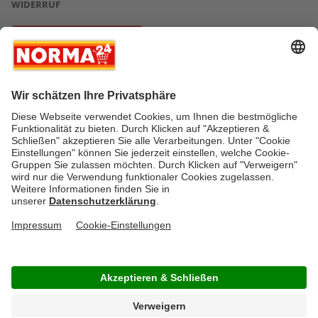
WIDERRUF
Vertrag widerrufen
* Greifen Sie schnell zu! Alle angegebenen Preise in Euro und inklusive der
gesetzlichen Mehrwertsteuer. Irrtümer durch Schreib-, Programmier- und
Datenübertragungsfehler sind vorbehalten.
AGB
Verantwortung / CSR
Newsletter
Widerruf
Kontakt
Impressum
Datenschutz
Über uns
Gesetzliche Zusatzinformationen
Auszeichnungen
Versandstatus
FAQ
Cookie-Einstellungen
Rücksendung
Copyright © by NORMA24 Online-Shop GmbH & Co. KG