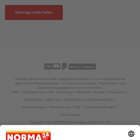
Vertrag widerrufen
* Greifen Sie schnell zu! Alle angegebenen Preise in Euro und inklusive der
gesetzlichen Mehrwertsteuer. Irrtümer durch Schreib-, Programmier- und
Datenübertragungsfehler sind vorbehalten.
AGB
Verantwortung / CSR
Newsletter
Widerruf
Kontakt
Impressum
Datenschutz
Über uns
Gesetzliche Zusatzinformationen
Auszeichnungen
Versandstatus
FAQ
Cookie-Einstellungen
Rücksendung
Copyright © by NORMA24 Online-Shop GmbH & Co. KG