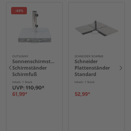
-44%
OUTSUNNY
SCHNEIDER SCHIRME
Sonnenschirmständer
Schneider
Schirmständer
Plattenständer
Schirmfuß
Standard
Marmor +
Inhalt: 1 Stück
Inhalt: 1 Stück
Edelstahlrohr
UVP:
110,90*
61,99*
52,99*