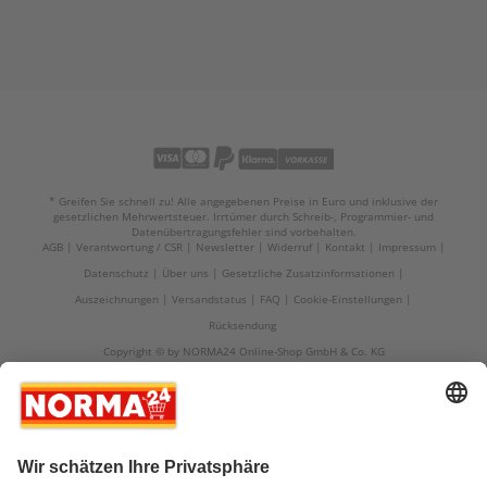
* Greifen Sie schnell zu! Alle angegebenen Preise in Euro und inklusive der
gesetzlichen Mehrwertsteuer. Irrtümer durch Schreib-, Programmier- und
Datenübertragungsfehler sind vorbehalten.
AGB
Verantwortung / CSR
Newsletter
Widerruf
Kontakt
Impressum
Datenschutz
Über uns
Gesetzliche Zusatzinformationen
Auszeichnungen
Versandstatus
FAQ
Cookie-Einstellungen
Rücksendung
Copyright © by NORMA24 Online-Shop GmbH & Co. KG