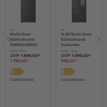
LG
LG
Multi-Door
SLIM Multi-Door
Kühlschrank
Kühlschrank
GMM42ABBEH
Instaview
GMV860EPDE
Inhalt: 1 Stück
Inhalt: 1 Stück
UVP:
1.699,00*
UVP:
1.999,00*
1.199,00*
999,00*
Produktdatenblatt
Produktdatenblatt