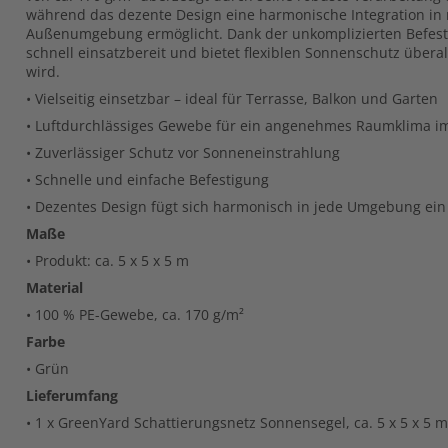
während das dezente Design eine harmonische Integration in
Außenumgebung ermöglicht. Dank der unkomplizierten Befesti
schnell einsatzbereit und bietet flexiblen Sonnenschutz überal
wird.
• Vielseitig einsetzbar – ideal für Terrasse, Balkon und Garten
• Luftdurchlässiges Gewebe für ein angenehmes Raumklima i
• Zuverlässiger Schutz vor Sonneneinstrahlung
• Schnelle und einfache Befestigung
• Dezentes Design fügt sich harmonisch in jede Umgebung ein
Maße
• Produkt: ca. 5 x 5 x 5 m
Material
• 100 % PE-Gewebe, ca. 170 g/m²
Farbe
• Grün
Lieferumfang
• 1 x GreenYard Schattierungsnetz Sonnensegel, ca. 5 x 5 x 5 m