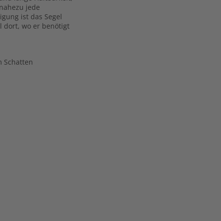
 nahezu jede
gung ist das Segel
l dort, wo er benötigt
m Schatten