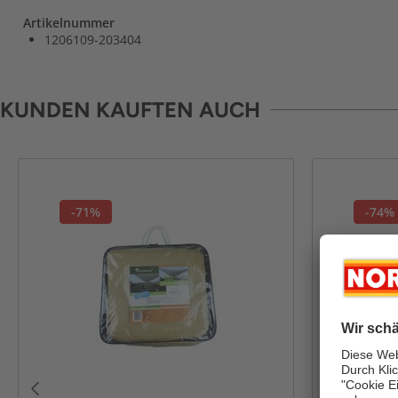
Artikelnummer
1206109-203404
KUNDEN KAUFTEN AUCH
-71%
-74%