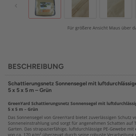
Für größere Ansicht Maus über da
BESCHREIBUNG
Schattierungsnetz Sonnensegel mit luftdurchlässi
5 x 5 x 5 m – Grün
GreenYard Schattierungsnetz Sonnensegel mit luftdurchlässi
5 x 5 m – Grün
Das Sonnensegel von GreenYard bietet zuverlässigen Schutz vo
Sonneneinstrahlung und sorgt für angenehmen Schatten auf T
Garten. Das strapazierfähige, luftdurchlässige PE-Gewebe mit
von ca. 170 g/m² überzeugt durch seine robuste Verarbeitung 