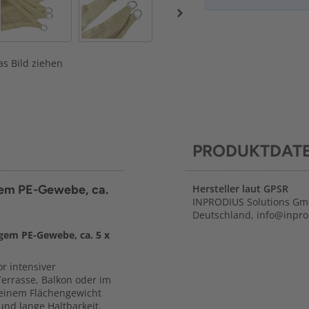
s Bild ziehen
PRODUKTDAT
gem PE-Gewebe, ca.
Hersteller laut GPSR
INPRODIUS Solutions Gm
Deutschland, info@inpro
gem PE-Gewebe, ca. 5 x
r intensiver
errasse, Balkon oder im
 einem Flächengewicht
und lange Haltbarkeit,