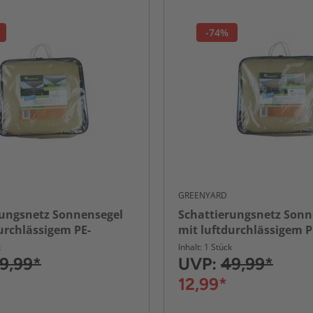
-74%
GREENYARD
rungsnetz Sonnensegel
Schattierungsnetz Sonn
urchlässigem PE-
mit luftdurchlässigem P
a. 3,6 x 3,6 m – Grün
Gewebe, ca. 3,6 x 3,6 x 3
k
Inhalt: 1 Stück
Grün
9,99*
UVP:
49,99*
12,99*