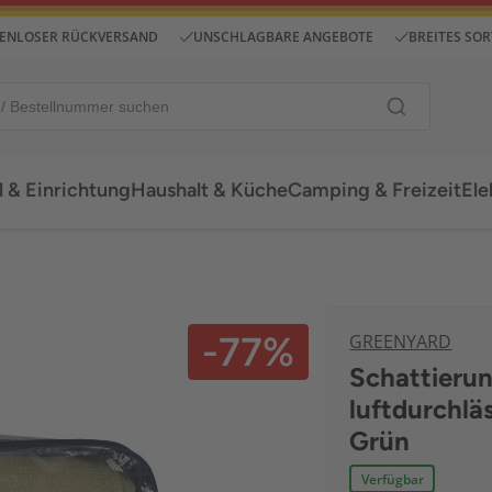
ENLOSER RÜCKVERSAND
UNSCHLAGBARE ANGEBOTE
BREITES SO
 & Einrichtung
Haushalt & Küche
Camping & Freizeit
Ele
-77%
GREENYARD
Schattieru
luftdurchlä
Grün
Verfügbar