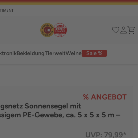
RTIMENT
ktronik
Bekleidung
Tierwelt
Weine
Sale %
% ANGEBOT
ngsnetz Sonnensegel mit
ssigem PE-Gewebe, ca. 5 x 5 x 5 m –
UVP:
79,99*