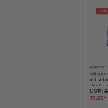
-71%
GREENYARD
Schattie
mit luftd
Gewebe, c
Inhalt: 1 Stüc
UVP:
6
19,99*