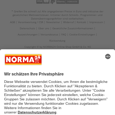
* Greifen Sie schnell zu! Alle angegebenen Preise in Euro und inklusive der
gesetzlichen Mehrwertsteuer. Irrtümer durch Schreib-, Programmier- und
Datenübertragungsfehler sind vorbehalten.
AGB
Verantwortung / CSR
Newsletter
Widerruf
Kontakt
Impressum
Datenschutz
Über uns
Gesetzliche Zusatzinformationen
Auszeichnungen
Versandstatus
FAQ
Cookie-Einstellungen
Rücksendung
Copyright © by NORMA24 Online-Shop GmbH & Co. KG