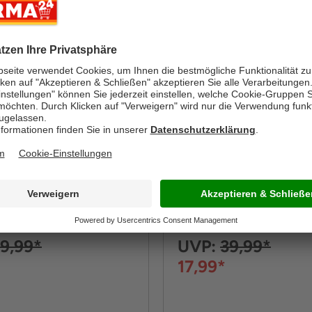
-55%
ESTIGE
CERAFLON
Antihaft XXL Aluguss-
Diamant Antihaft XXL A
a. Ø 28 cm - Blau
Pfanne, ca. Ø 24 cm - Bl
k
Inhalt: 1 Stück
9,99*
UVP:
39,99*
17,99*