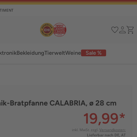
RTIMENT
ktronik
Bekleidung
Tierwelt
Weine
Sale %
mik-Bratpfanne CALABRIA, ø 28 cm
19,99
*
inkl. MwSt. zzgl.
Versandkosten:
Lieferbar nach DE, AT