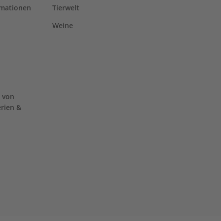
rmationen
Tierwelt
Weine
 von
erien &