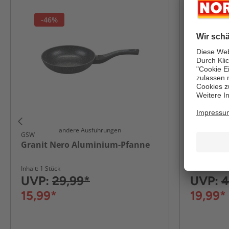
-46%
-60%
andere Ausführungen
GSW
CERAFLON PR
Granit Nero Aluminium-Pfanne
Diamant 
Pfanne, c
Inhalt: 1 Stück
Inhalt: 1 Stüc
UVP:
29,99*
UVP:
4
15,99*
19,99*