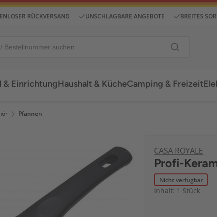
ENLOSER RÜCKVERSAND
UNSCHLAGBARE ANGEBOTE
BREITES SO
 & Einrichtung
Haushalt & Küche
Camping & Freizeit
Ele
hör
Pfannen
CASA ROYALE
Profi-Kera
Nicht verfügbar
Inhalt: 1 Stück