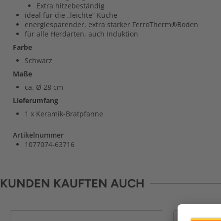
Extra hitzebeständig
ideal für die „leichte“ Küche
energiesparender, extra starker FerroTherm®Boden
für alle Herdarten, auch Induktion
Farbe
Schwarz
Maße
ca. Ø 28 cm
Lieferumfang
1 x Keramik-Bratpfanne
Artikelnummer
1077074-63716
KUNDEN KAUFTEN AUCH