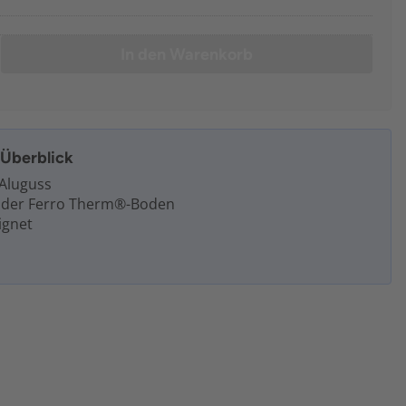
In den Warenkorb
m Überblick
Aluguss
nder Ferro Therm®-Boden
ignet