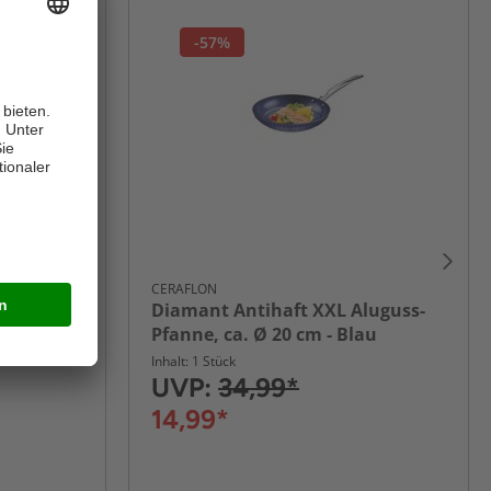
-57%
CERAFLON
luguss-
Diamant Antihaft XXL Aluguss-
au
Pfanne, ca. Ø 20 cm - Blau
Inhalt: 1 Stück
UVP:
34,99*
14,99*