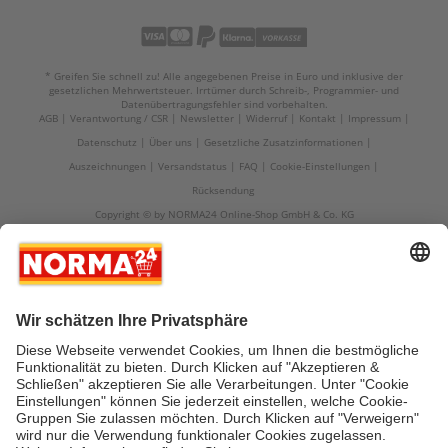
* Greifen Sie schnell zu! Alle angegebenen Preise in Euro und inklusive der
gesetzlichen Mehrwertsteuer. Irrtümer durch Schreib-, Programmier- und
Datenübertragungsfehler sind vorbehalten.
AGB
Verantwortung / CSR
Newsletter
Widerruf
Kontakt
Impressum
Datenschutz
Über uns
Gesetzliche Zusatzinformationen
Auszeichnungen
Versandstatus
FAQ
Cookie-Einstellungen
Rücksendung
Copyright © by NORMA24 Online-Shop GmbH & Co. KG