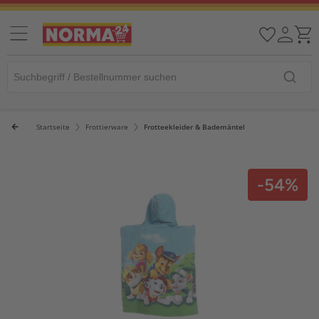
Startseite
Frottierware
Frotteekleider & Bademäntel
-54%