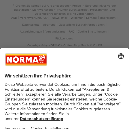
* Greifen Sie schnell zu! Alle angegebenen Preise in Euro und inklusive der
gesetzlichen Mehrwertsteuer. Irrtümer durch Schreib-, Programmier- und
Datenübertragungsfehler sind vorbehalten.
AGB
Verantwortung / CSR
Newsletter
Widerruf
Kontakt
Impressum
Datenschutz
Über uns
Gesetzliche Zusatzinformationen
Auszeichnungen
Versandstatus
FAQ
Cookie-Einstellungen
Rücksendung
Copyright © by NORMA24 Online-Shop GmbH & Co. KG