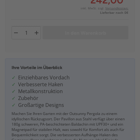
242,00
*
inkl. MwSt. zzgl.
Versandkosten:
Lieferbar nach DE
In den Warenkorb
Ihre Vorteile im Überblick
Einziehbares Vordach
Verbesserte Haken
Metallkonstruktion
Zubehör
Großartige Designs
Machen Sie Ihren Garten mit der Outsunny Pergola zu einem
idyllischen Rückzugsort. Der Pavillon aus Stahl verfügt über einen
180g schweren, PA-beschichteten Baldachin mit UPF30+ und ein
Magnetpad für stabilen Halt, was sowohl für Komfort als auch für
Bequemlichkeit sorgt. Die verbesserten Aufhänge-Haken des