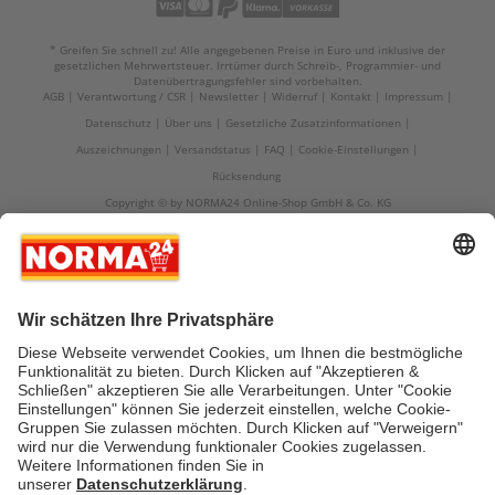
* Greifen Sie schnell zu! Alle angegebenen Preise in Euro und inklusive der
gesetzlichen Mehrwertsteuer. Irrtümer durch Schreib-, Programmier- und
Datenübertragungsfehler sind vorbehalten.
AGB
Verantwortung / CSR
Newsletter
Widerruf
Kontakt
Impressum
Datenschutz
Über uns
Gesetzliche Zusatzinformationen
Auszeichnungen
Versandstatus
FAQ
Cookie-Einstellungen
Rücksendung
Copyright © by NORMA24 Online-Shop GmbH & Co. KG