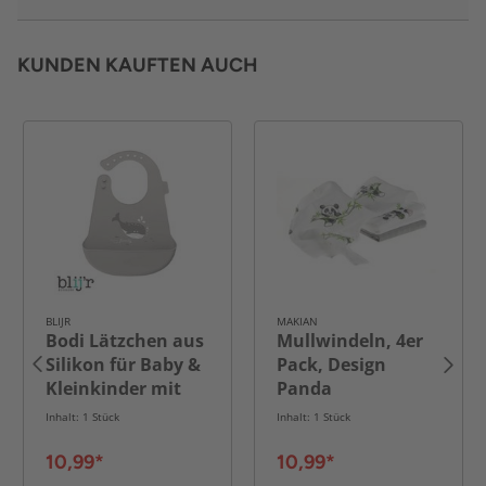
KUNDEN KAUFTEN AUCH
BLIJR
MAKIAN
Bodi Lätzchen aus
Mullwindeln, 4er
Silikon für Baby &
Pack, Design
Kleinkinder mit
Panda
Auffangschale,
Inhalt: 1 Stück
Inhalt: 1 Stück
Waschbar
10,99*
10,99*