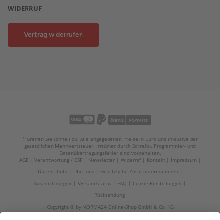
WIDERRUF
Vertrag widerrufen
* Greifen Sie schnell zu! Alle angegebenen Preise in Euro und inklusive der
gesetzlichen Mehrwertsteuer. Irrtümer durch Schreib-, Programmier- und
Datenübertragungsfehler sind vorbehalten.
AGB
Verantwortung / CSR
Newsletter
Widerruf
Kontakt
Impressum
Datenschutz
Über uns
Gesetzliche Zusatzinformationen
Auszeichnungen
Versandstatus
FAQ
Cookie-Einstellungen
Rücksendung
Copyright © by NORMA24 Online-Shop GmbH & Co. KG