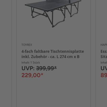
TOYREX
HAP
4-fach faltbare Tischtennisplatte
Ess
inkl. Zubehör - ca. L 274 cm x B
Sit
152,5 cm x H 76 cm
Inhalt: 1 Stück
Inhal
UVP:
399,99*
U
229,00*
89