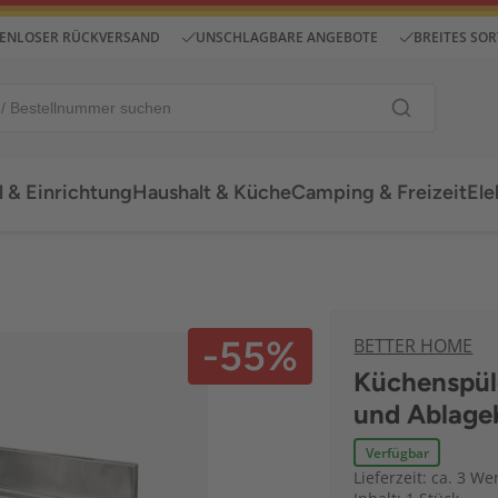
ENLOSER RÜCKVERSAND
UNSCHLAGBARE ANGEBOTE
BREITES SO
 & Einrichtung
Haushalt & Küche
Camping & Freizeit
Ele
-55%
BETTER HOME
Küchenspüle
und Ablageb
Verfügbar
Lieferzeit: ca. 3 We