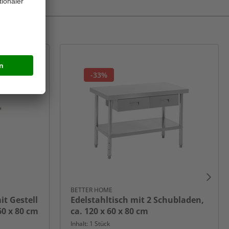
-33%
BETTER HOME
it Gestell
Edelstahltisch mit 2 Schubladen,
60 x 80 cm
ca. 120 x 60 x 80 cm
Inhalt: 1 Stück