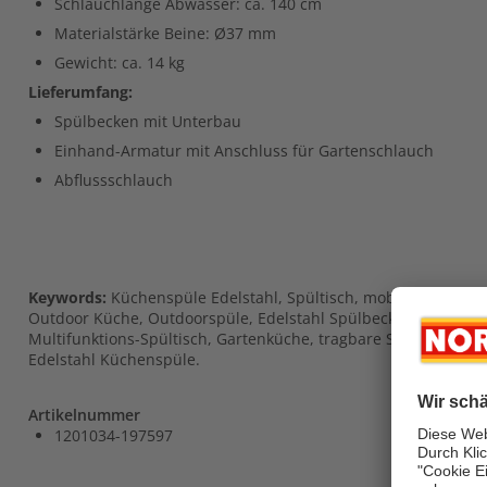
Schlauchlänge Abwasser: ca. 140 cm
Materialstärke Beine: Ø37 mm
Gewicht: ca. 14 kg
Lieferumfang:
Spülbecken mit Unterbau
Einhand-Armatur mit Anschluss für Gartenschlauch
Abflussschlauch
Keywords:
Küchenspüle Edelstahl, Spültisch, mobiler Wascht
Outdoor Küche, Outdoorspüle, Edelstahl Spülbecken, Spülbeck
Multifunktions-Spültisch, Gartenküche, tragbare Spüle, Better
Edelstahl Küchenspüle.
Artikelnummer
1201034-197597