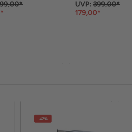
99,00*
UVP:
399,00*
0*
179,00*
-42%