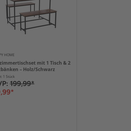
PY HOME
zimmertischset mit 1 Tisch & 2
zbänken – Holz/Schwarz
t: 1 Stück
VP:
199,99*
,99*