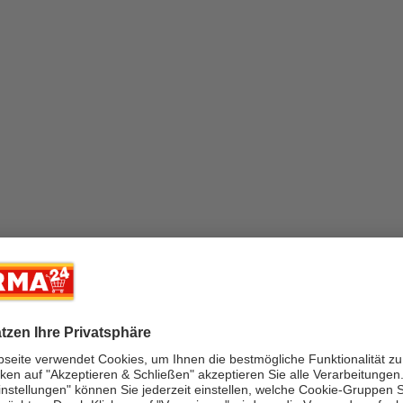
isch, Campingküche,
en mit Abtropffläche,
 Home, Essspüle,