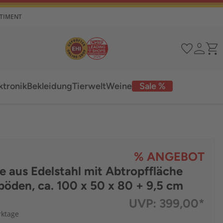
RTIMENT
ktronik
Bekleidung
Tierwelt
Weine
Sale %
% ANGEBOT
 aus Edelstahl mit Abtropffläche
öden, ca. 100 x 50 x 80 + 9,5 cm
UVP:
399,00*
rktage