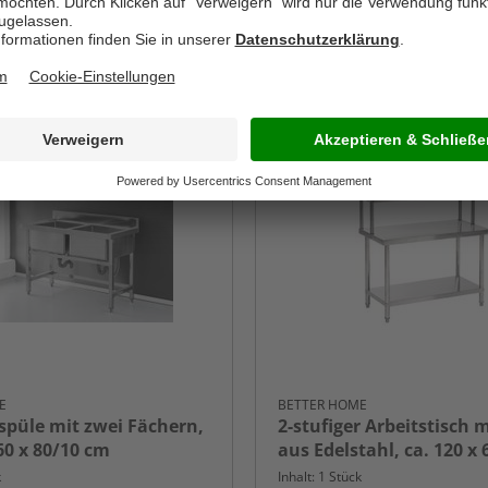
-55%
E
BETTER HOME
spüle mit zwei Fächern,
2-stufiger Arbeitstisch m
 60 x 80/10 cm
aus Edelstahl, ca. 120 x 
k
Inhalt: 1 Stück