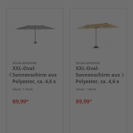
SOLAX-SUNSHINE
SOLAX-SUNSHINE
XXL-Oval-
XXL-Oval-
Sonnenschirm aus
Sonnenschirm aus
Polyester, ca. 4,6 x
Polyester, ca. 4,6 x
2,7 m - Anthrazit
2,7 m - Beige
Inhalt: 1 Stück
Inhalt: 1 Stück
89,99*
89,99*