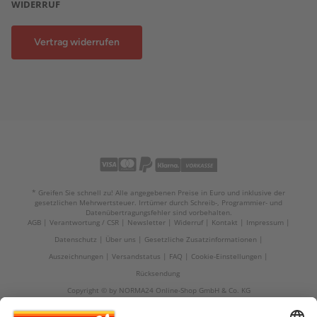
WIDERRUF
Vertrag widerrufen
* Greifen Sie schnell zu! Alle angegebenen Preise in Euro und inklusive der
gesetzlichen Mehrwertsteuer. Irrtümer durch Schreib-, Programmier- und
Datenübertragungsfehler sind vorbehalten.
AGB
Verantwortung / CSR
Newsletter
Widerruf
Kontakt
Impressum
Datenschutz
Über uns
Gesetzliche Zusatzinformationen
Auszeichnungen
Versandstatus
FAQ
Cookie-Einstellungen
Rücksendung
Copyright © by NORMA24 Online-Shop GmbH & Co. KG