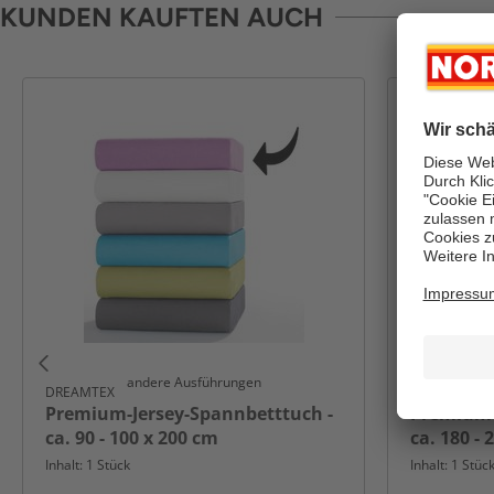
KUNDEN KAUFTEN AUCH
andere Ausführungen
DREAMTEX
KINZLER
Premium-Jersey-Spannbetttuch -
Premium-
ca. 90 - 100 x 200 cm
ca. 180 - 
Inhalt: 1 Stück
Inhalt: 1 Stüc