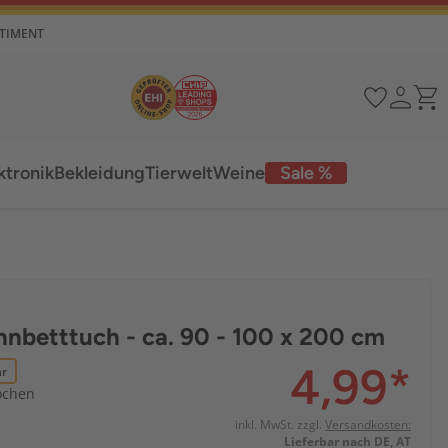
RTIMENT
ktronik
Bekleidung
Tierwelt
Weine
Sale %
nbetttuch - ca. 90 - 100 x 200 cm
4,99
*
ar
Wochen
inkl. MwSt. zzgl.
Versandkosten:
Lieferbar nach DE, AT