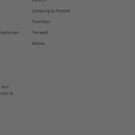
Camping & Freizeit
Textilien
rmationen
Tierwelt
Weine
 von
erien &