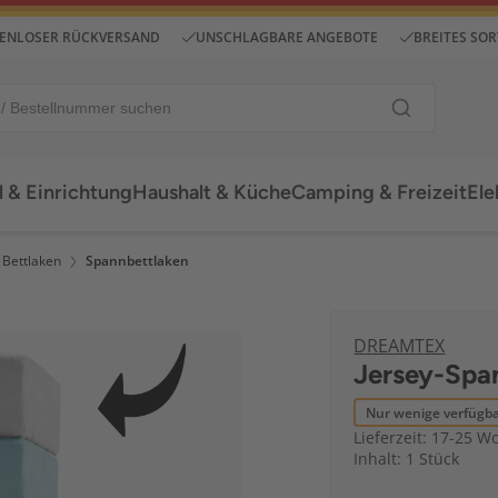
ENLOSER RÜCKVERSAND
UNSCHLAGBARE ANGEBOTE
BREITES SO
 & Einrichtung
Haushalt & Küche
Camping & Freizeit
Ele
 Bettlaken
Spannbettlaken
DREAMTEX
Jersey-Span
Nur wenige verfügb
Lieferzeit: 17-25 
Inhalt: 1 Stück