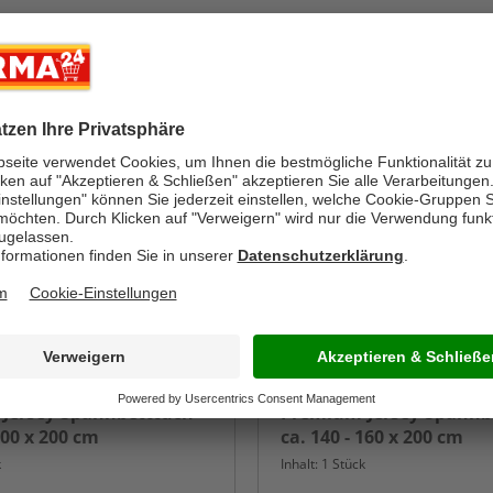
andere Ausführungen
andere Ausführunge
DREAMTEX
Jersey-Spannbetttuch -
Premium-Jersey-Spannbe
200 x 200 cm
ca. 140 - 160 x 200 cm
k
Inhalt: 1 Stück