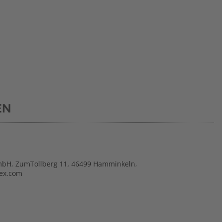
EN
mbH, ZumTollberg 11, 46499 Hamminkeln,
tex.com