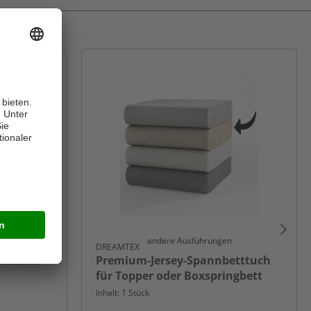
n
andere Ausführungen
DREAMTEX
tttuch -
Premium-Jersey-Spannbetttuch
für Topper oder Boxspringbett
Inhalt: 1 Stück