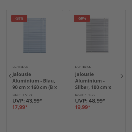
-59%
-59%
LICHTBLICK
LICHTBLICK
Jalousie
Jalousie
Aluminium - Blau,
Aluminium -
90 cm x 160 cm (B x
Silber, 100 cm x
L)
160 cm (B x L)
Inhalt: 1 Stück
Inhalt: 1 Stück
UVP:
43,99*
UVP:
48,99*
17,99*
19,99*