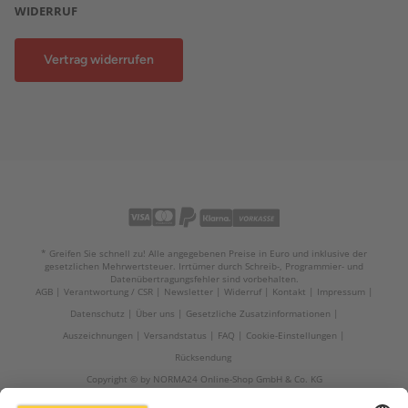
WIDERRUF
Vertrag widerrufen
* Greifen Sie schnell zu! Alle angegebenen Preise in Euro und inklusive der
gesetzlichen Mehrwertsteuer. Irrtümer durch Schreib-, Programmier- und
Datenübertragungsfehler sind vorbehalten.
AGB
Verantwortung / CSR
Newsletter
Widerruf
Kontakt
Impressum
Datenschutz
Über uns
Gesetzliche Zusatzinformationen
Auszeichnungen
Versandstatus
FAQ
Cookie-Einstellungen
Rücksendung
Copyright © by NORMA24 Online-Shop GmbH & Co. KG