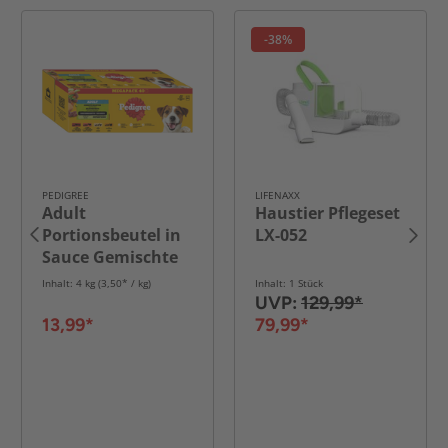
-38%
PEDIGREE
LIFENAXX
Adult
Haustier Pflegeset
Portionsbeutel in
LX-052
Sauce Gemischte
Selektion mit 4
Inhalt: 4 kg (3,50* / kg)
Inhalt: 1 Stück
Varietäten 40x
UVP:
129,99*
100g
13,99*
79,99*