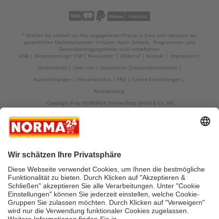
* Greifen Sie schnell zu! Alle angegebenen Preise in Euro und inklusive der
gesetzlichen Mehrwertsteuer. Irrtümer durch Schreib-, Programmier- und
Datenübertragungsfehler sind vorbehalten.
AGB
Verantwortung / CSR
Newsletter
Widerruf
Kontakt
Impressum
Datenschutz
Über uns
Gesetzliche Zusatzinformationen
Auszeichnungen
Versandstatus
FAQ
Cookie-Einstellungen
Rücksendung
Copyright © by NORMA24 Online-Shop GmbH & Co. KG