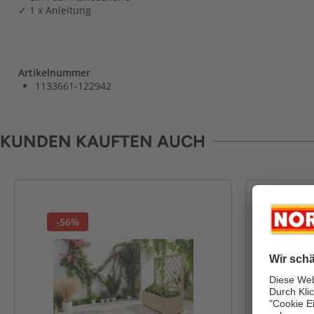
✓ 1 x Anleitung
Artikelnummer
1133661-122942
KUNDEN KAUFTEN AUCH
-56%