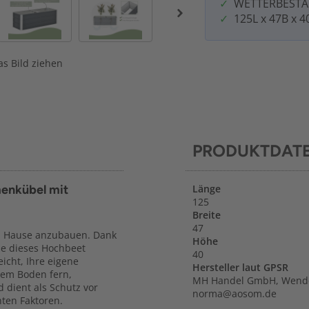
WETTERBEST
125L x 47B x 
s Bild ziehen
PRODUKTDAT
menkübel mit
Länge
125
Breite
47
u Hause anzubauen. Dank
Höhe
ie dieses Hochbeet
40
icht, Ihre eigene
Hersteller laut GPSR
rem Boden fern,
MH Handel GmbH, Wenden
 dient als Schutz vor
norma@aosom.de
en Faktoren.