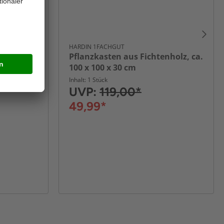
R
HARDIN 1FACHGUT
holz, ca.
Pflanzkasten aus Fichtenholz, ca.
100 x 100 x 30 cm
Inhalt: 1 Stück
UVP:
119,00*
49,99*