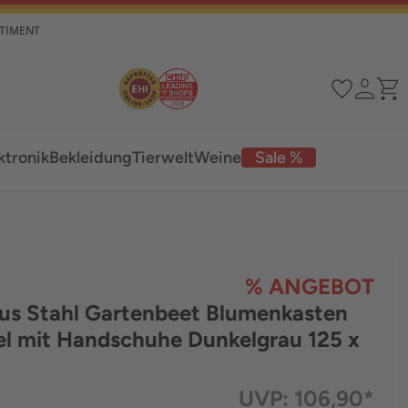
RTIMENT
ktronik
Bekleidung
Tierwelt
Weine
Sale %
% ANGEBOT
us Stahl Gartenbeet Blumenkasten
l mit Handschuhe Dunkelgrau 125 x
UVP:
106,90*