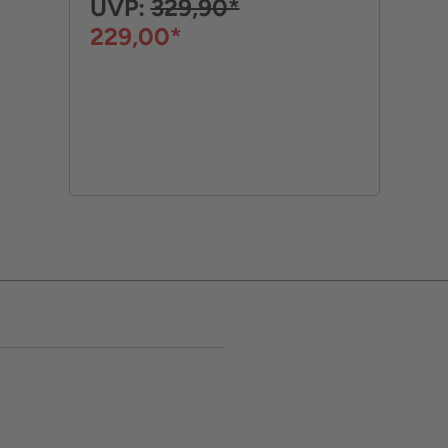
UVP:
329,90*
229,00*