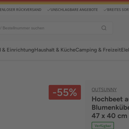
ENLOSER RÜCKVERSAND
UNSCHLAGBARE ANGEBOTE
BREITES SO
 & Einrichtung
Haushalt & Küche
Camping & Freizeit
Ele
-55%
OUTSUNNY
Hochbeet a
Blumenkübe
47 x 40 cm
Verfügbar