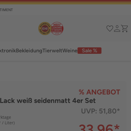
RTIMENT
ktronik
Bekleidung
Tierwelt
Weine
Sale %
% ANGEBOT
Lack weiß seidenmatt 4er Set
UVP:
51,80*
rktage
 / Liter)
33,96
*