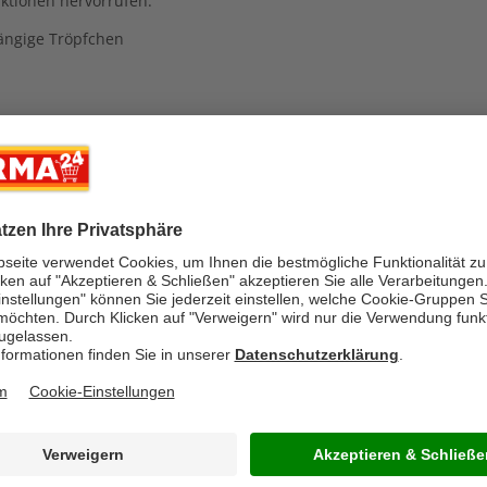
aktionen hervorrufen.
ängige Tröpfchen
-48%