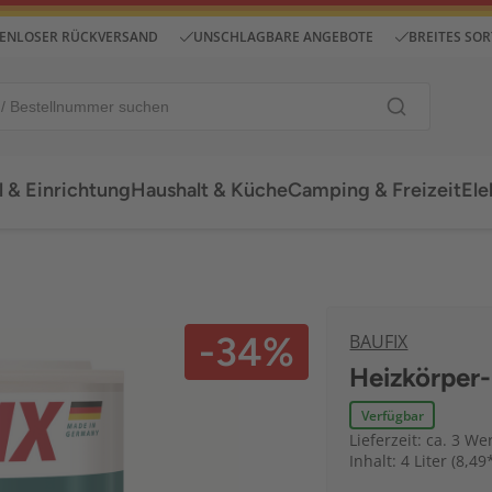
ENLOSER RÜCKVERSAND
UNSCHLAGBARE ANGEBOTE
BREITES SO
 & Einrichtung
Haushalt & Küche
Camping & Freizeit
Ele
-34%
BAUFIX
Heizkörper-
Verfügbar
Lieferzeit: ca. 3 We
Inhalt: 4 Liter (8,49*