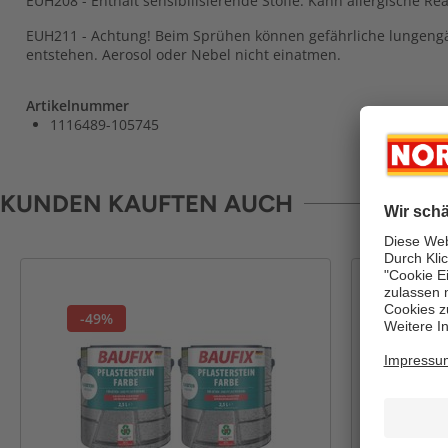
EUH208 - Enthält sensibilisierende Stoffe. Kann allergische Re
EUH211 - Achtung! Beim Sprühen können gefährliche lungeng
entstehen. Aerosol oder Nebel nicht einatmen.
Artikelnummer
1116489-105745
KUNDEN KAUFTEN AUCH
-49%
-30%