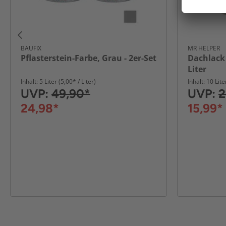
BAUFIX
MR HELPER
Pflasterstein-Farbe, Grau - 2er-Set
Dachlack 
Liter
Inhalt: 5 Liter (5,00* / Liter)
Inhalt: 10 Lite
UVP:
49,90*
UVP:
2
24,98*
15,99*