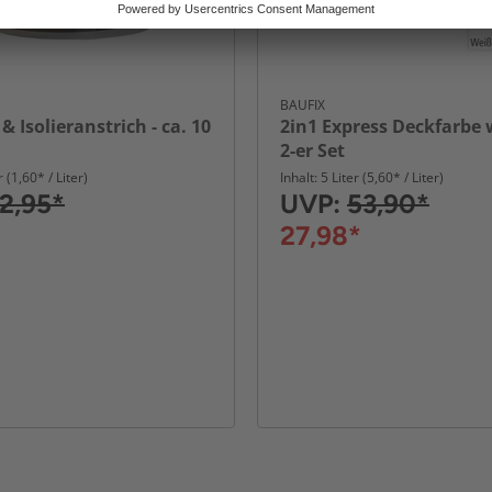
BAUFIX
& Isolieranstrich - ca. 10
2in1 Express Deckfarbe 
2-er Set
r (1,60* / Liter)
Inhalt: 5 Liter (5,60* / Liter)
2,95*
UVP:
53,90*
27,98*