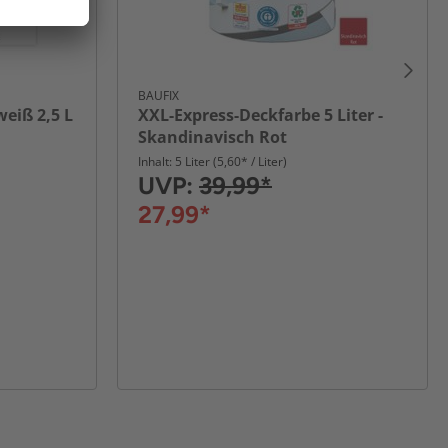
BAUFIX
weiß 2,5 L
XXL-Express-Deckfarbe 5 Liter -
Skandinavisch Rot
Inhalt: 5 Liter (5,60* / Liter)
UVP:
39,99*
27,99*