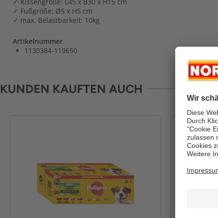
✓ Kissengröße: L45 x B30 x H15 cm
✓ Fußgröße: Ø5 x H5 cm
✓ max. Belastbarkeit: 10kg
Artikelnummer
1130384-119650
KUNDEN KAUFTEN AUCH
-38%