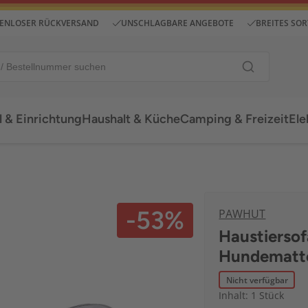
ENLOSER RÜCKVERSAND
UNSCHLAGBARE ANGEBOTE
BREITES SO
 & Einrichtung
Haushalt & Küche
Camping & Freizeit
Ele
-53%
PAWHUT
Haustierso
Hundematte
Nicht verfügbar
Inhalt: 1 Stück