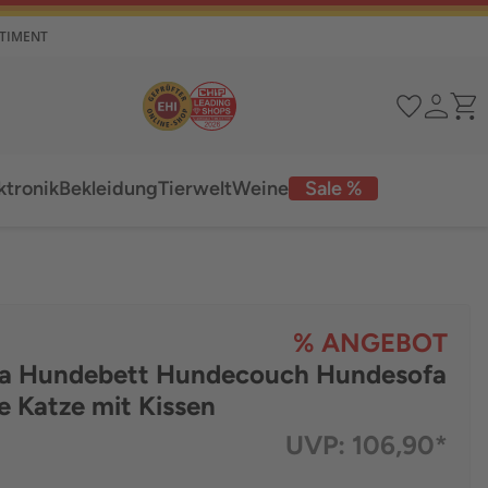
RTIMENT
ktronik
Bekleidung
Tierwelt
Weine
Sale %
% ANGEBOT
fa Hundebett Hundecouch Hundesofa
 Katze mit Kissen
UVP:
106,90*