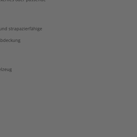
und strapazierfähige
-Abdeckung
elzeug