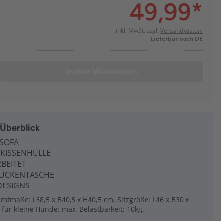
49,99
*
inkl. MwSt. zzgl.
Versandkosten:
Lieferbar nach DE
In den Warenkorb
m Überblick
SOFA
KISSENHÜLLE
BEITET
RÜCKENTASCHE
DESIGNS
mtmaße: L68,5 x B40,5 x H40,5 cm, Sitzgröße: L46 x B30 x
für kleine Hunde; max. Belastbarkeit: 10kg.