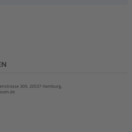
EN
nstrasse 309, 20537 Hamburg,
osom.de