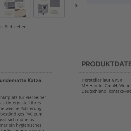
s Bild ziehen
PRODUKTDAT
Hundematte Katze
Hersteller laut GPSR
MH Handel GmbH, Wende
Deutschland, kontakt@a
lafplatz für Vierbeiner
as Untergestell Ihres
ine weiche Polsterung
t beständiges PVC zum
ässt sich mühelos
mmer ein hygienisches
eckerlies oder passende