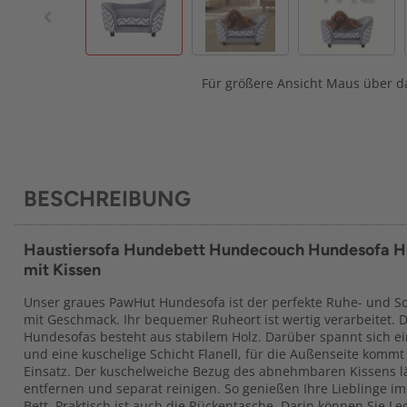
Für größere Ansicht Maus über da
BESCHREIBUNG
Haustiersofa Hundebett Hundecouch Hundesofa 
mit Kissen
Unser graues PawHut Hundesofa ist der perfekte Ruhe- und Sch
mit Geschmack. Ihr bequemer Ruheort ist wertig verarbeitet. D
Hundesofas besteht aus stabilem Holz. Darüber spannt sich e
und eine kuschelige Schicht Flanell, für die Außenseite komm
Einsatz. Der kuschelweiche Bezug des abnehmbaren Kissens l
entfernen und separat reinigen. So genießen Ihre Lieblinge i
Bett. Praktisch ist auch die Rückentasche. Darin können Sie L