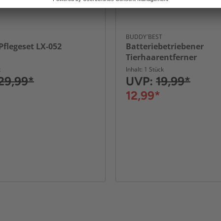
BUDDY´BEST
Pflegeset LX-052
Batteriebetriebener
Tierhaarentferner
k
Inhalt: 1 Stück
29,99*
UVP:
19,99*
12,99*