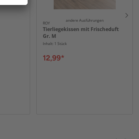
andere Ausführungen
ROY
Tierliegekissen mit Frischeduft
Gr. M
Inhalt: 1 Stück
12,99*