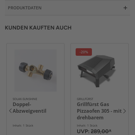
PRODUKTDATEN
KUNDEN KAUFTEN AUCH
-20%
SOLAX-SUNSHINE
GRILLFÜRST
Doppel-
Grillfürst Gas
Abzweigventil
Pizzaofen 305 - mit
drehbarem
Pizzastein
Inhalt: 1 Stück
Inhalt: 1 Stück
UVP:
289,00*