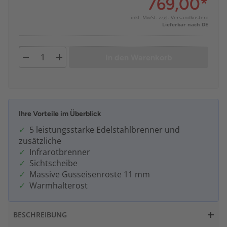
769,00
*
inkl. MwSt. zzgl.
Versandkosten:
Lieferbar nach DE
In den Warenkorb
Ihre Vorteile im Überblick
5 leistungsstarke Edelstahlbrenner und
zusätzliche
Infrarotbrenner
Sichtscheibe
Massive Gusseisenroste 11 mm
Warmhalterost
BESCHREIBUNG