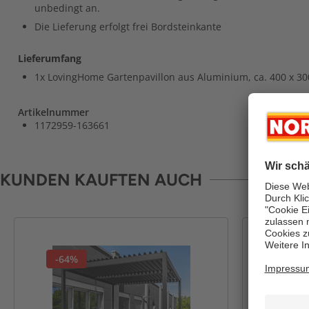
unbedingt an.
Die Lieferung erfolgt frei Bordsteinkante
Lieferumfang
1x LovingHome Gartenpavillon aus Aluminium, ca. 400 x 300
Artikelnummer
1172959-163661
KUNDEN KAUFTEN AUCH
-64%
-50%