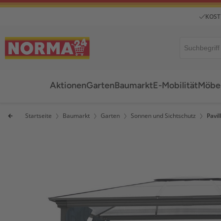
KOST
Aktionen
Garten
Baumarkt
E-Mobilität
Möbel
Startseite
Baumarkt
Garten
Sonnen und Sichtschutz
Pavil