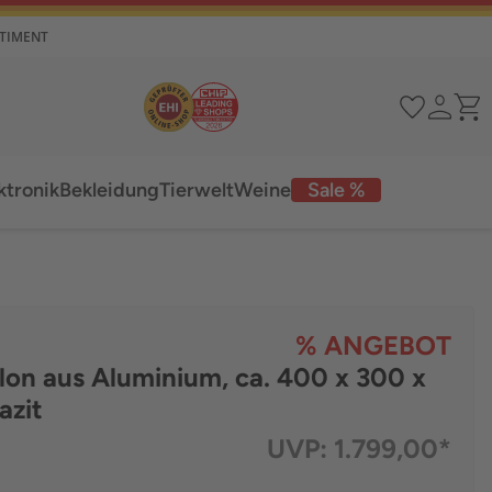
RTIMENT
ktronik
Bekleidung
Tierwelt
Weine
Sale %
% ANGEBOT
lon aus Aluminium, ca. 400 x 300 x
azit
UVP:
1.799,00*