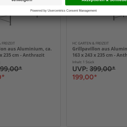
 FREIZEIT
HC GARTEN & FREIZEIT
llon aus Aluminium, ca.
Grillpavillon aus Alumi
 x 235 cm - Anthrazit
163 x 243 x 235 cm - Ant
k
Inhalt: 1 Stück
99,00*
UVP:
399,00*
0*
199,00*