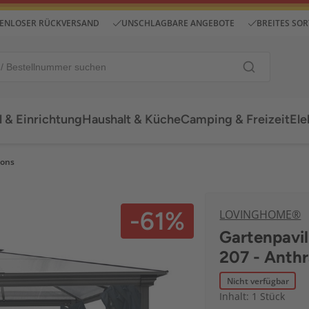
ENLOSER RÜCKVERSAND
UNSCHLAGBARE ANGEBOTE
BREITES SO
 & Einrichtung
Haushalt & Küche
Camping & Freizeit
Ele
lons
-61%
LOVINGHOME®
Gartenpavil
207 - Anthr
Nicht verfügbar
Inhalt: 1 Stück