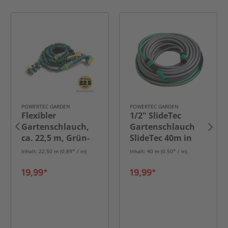
POWERTEC GARDEN
POWERTEC GARDEN
Flexibler
1/2" SlideTec
Gartenschlauch,
Gartenschlauch
ca. 22,5 m, Grün-
SlideTec 40m in
Gelb
Amazonas-Grün
Inhalt: 22,50 m (0,89* / m)
Inhalt: 40 m (0,50* / m)
19,99*
19,99*