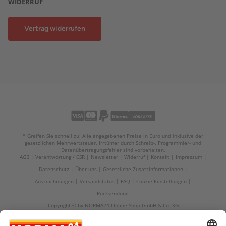
WIDERRUF
Vertrag widerrufen
* Greifen Sie schnell zu! Alle angegebenen Preise in Euro und inklusive der
gesetzlichen Mehrwertsteuer. Irrtümer durch Schreib-, Programmier- und
Datenübertragungsfehler sind vorbehalten.
AGB
Verantwortung / CSR
Newsletter
Widerruf
Kontakt
Impressum
Datenschutz
Über uns
Gesetzliche Zusatzinformationen
Auszeichnungen
Versandstatus
FAQ
Cookie-Einstellungen
Rücksendung
Copyright © by NORMA24 Online-Shop GmbH & Co. KG