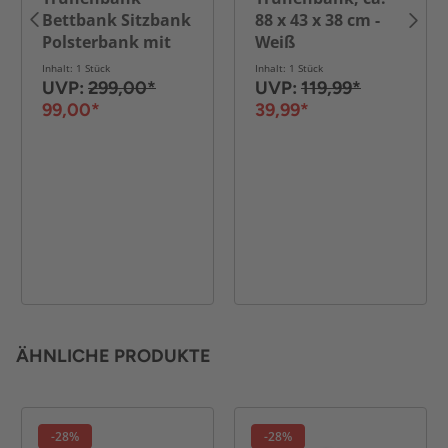
Bettbank Sitzbank
88 x 43 x 38 cm -
Polsterbank mit
Weiß
Aufbewahrung &
Inhalt: 1 Stück
Inhalt: 1 Stück
Stauraum mit
UVP:
299,00*
UVP:
119,99*
Deckel
99,00*
39,99*
ÄHNLICHE PRODUKTE
-28%
-28%