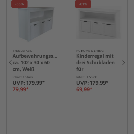
-55%
-61%
TRENDSTABIL
HC HOME & LIVING
Aufbewahrungsschrank,
Kinderregal mit
ca. 102 x 30 x 60
drei Schubladen
n,
cm, Weiß
für
Spielzeugaufbewahrung
Inhalt: 1 Stück
Inhalt: 1 Stück
ca. 102 x 30 x 60
UVP:
179,99*
UVP:
179,99*
cm - Weiß
79,99*
69,99*